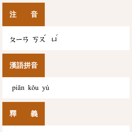
注 音
ˇ
ˊ
ㄆㄧㄢ
ㄎㄡ
ㄩ
漢語拼音
piān kǒu yú
釋 義