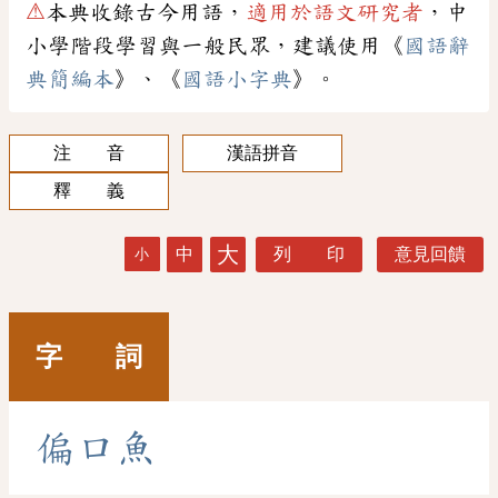
⚠
本典收錄古今用語，
適用於語文研究者
，中
小學階段學習與一般民眾，建議使用《
國語辭
典簡編本
》、《
國語小字典
》。
注 音
漢語拼音
釋 義
大
中
列 印
意見回饋
小
字 詞
偏
口
魚