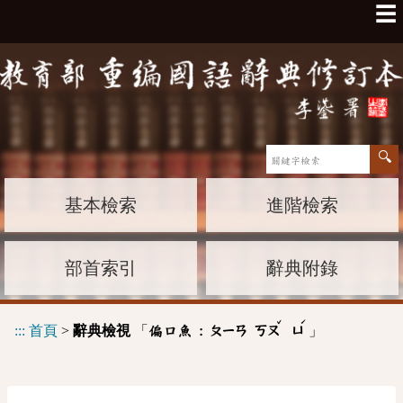
☰
基本檢索
進階檢索
部首索引
辭典附錄
ˇ
ˊ
:::
首頁
>
辭典檢視
「
」
偏口魚 :
ㄆㄧㄢ
ㄎㄡ
ㄩ