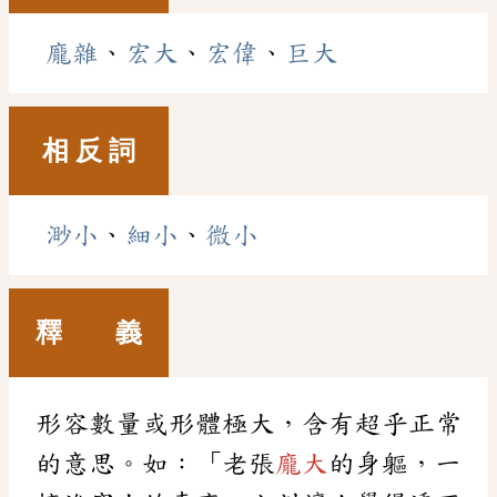
龐雜
、
宏大
、
宏偉
、
巨大
相 反 詞
渺小
、
細小
、
微小
釋 義
形容數量或形體極大，含有超乎正常
的意思。如：「老張
龐大
的身軀，一