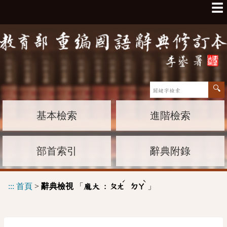
☰
基本檢索
進階檢索
部首索引
辭典附錄
ˊ
ˋ
:::
首頁
>
辭典檢視
「
」
龐大 :
ㄆㄤ
ㄉㄚ