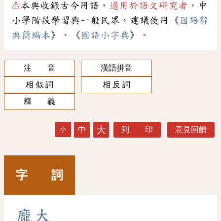
⚠
本典收錄古今用語，
適用於語文研究者
，中
小學階段學習與一般民眾，建議使用《
國語辭
典簡編本
》、《
國語小字典
》。
注 音
漢語拼音
相 似 詞
相 反 詞
釋 義
大
中
列 印
意見回饋
小
字 詞
龐
大