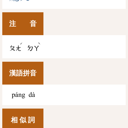
注 音
ˊ
ˋ
ㄆㄤ
ㄉㄚ
漢語拼音
páng dà
相 似 詞