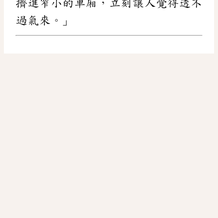
擠進窄小的車廂，立刻讓人覺得透不
過氣來。」