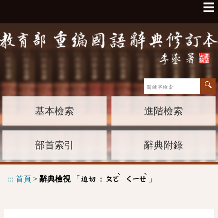
☰
基本檢索
進階檢索
部首索引
辭典附錄
ˋ
ˋ
:::
首頁
>
辭典檢視
「
」
迫切 :
ㄆㄛ
ㄑㄧㄝ