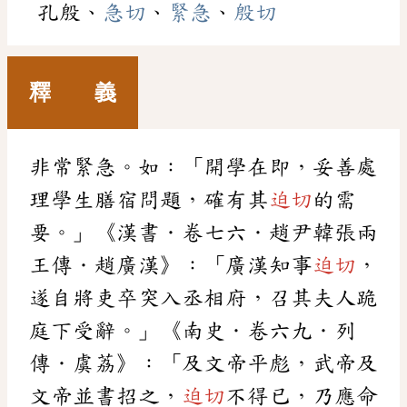
孔殷、
急切
、
緊急
、
殷切
釋 義
非常緊急。如：「開學在即，妥善處
理學生膳宿問題，確有其
迫切
的需
要。」《漢書．卷七六．趙尹韓張兩
王傳．趙廣漢》：「廣漢知事
迫切
，
遂自將吏卒突入丞相府，召其夫人跪
庭下受辭。」《南史．卷六九．列
傳．虞荔》：「及文帝平彪，武帝及
文帝並書招之，
迫切
不得已，乃應命