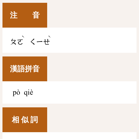
注 音
ˋ
ˋ
ㄆㄛ
ㄑㄧㄝ
漢語拼音
pò qiè
相 似 詞