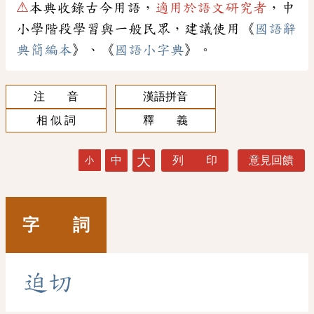
⚠
本典收錄古今用語，
適用於語文研究者
，中
小學階段學習與一般民眾，建議使用《
國語辭
典簡編本
》、《
國語小字典
》。
注 音
漢語拼音
相 似 詞
釋 義
大
中
列 印
意見回饋
小
字 詞
迫
切