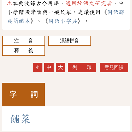
⚠
本典收錄古今用語，
適用於語文研究者
，中
小學階段學習與一般民眾，建議使用《
國語辭
典簡編本
》、《
國語小字典
》。
注 音
漢語拼音
釋 義
大
中
列 印
意見回饋
小
字 詞
餔
菜