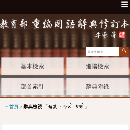
☰
基本檢索
進階檢索
部首索引
辭典附錄
ˋ
ˋ
:::
首頁
>
辭典檢視
「
」
餔菜 :
ㄅㄨ
ㄘㄞ