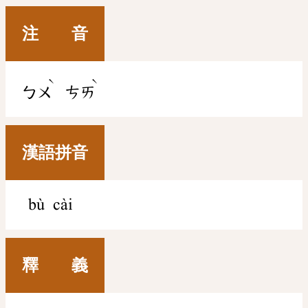
注 音
ˋ
ˋ
ㄅㄨ
ㄘㄞ
漢語拼音
bù cài
釋 義