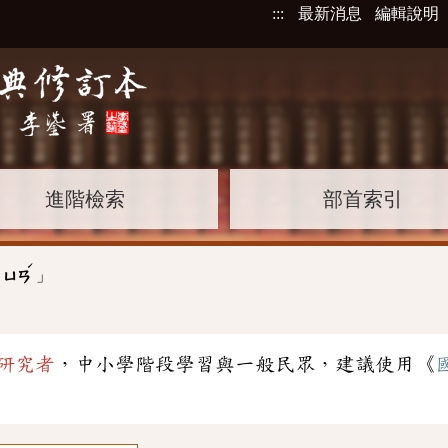
:::
最新消息
編輯說明
進階檢索
部首索引
ˊ
」
ㄑㄩㄢ
研究者
，中小學階段學習與一般民眾，建議使用《