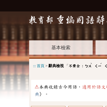
基本檢索
ˋ
ˊ
:::
首頁
>
辭典檢視
「
不齊全 :
ㄅㄨ
ㄑㄧ
⚠
本典收錄古今用語，
適用於語文
典
》。