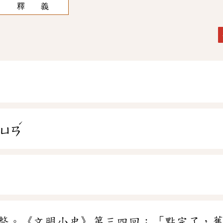
釋 義
ˊ
ㄩㄢ
整。《文明小史》第三四回：「點完了，