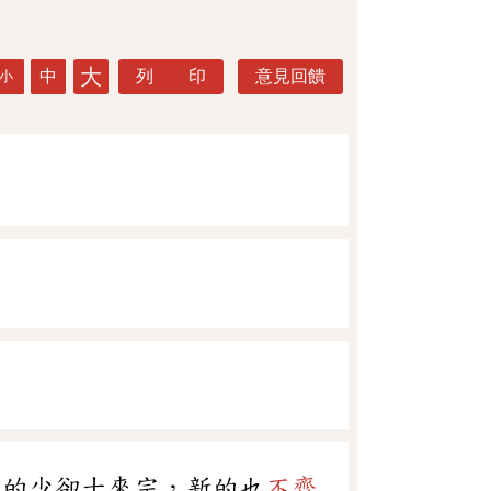
大
中
列 印
意見回饋
小
舊的少卻十來宗，新的也
不齊