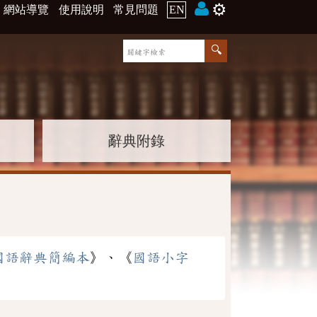
⚙️
網站導覽
使用說明
常見問題
EN
辭典附錄
國語辭典簡編本
》、《
國語小字