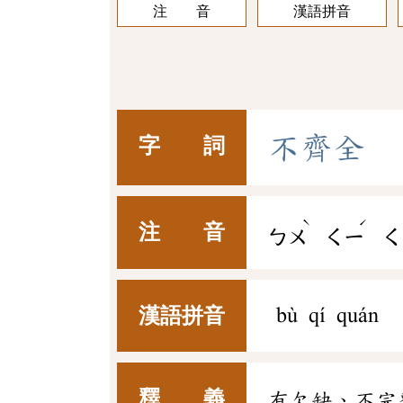
注 音
漢語拼音
不
齊
全
字 詞
ˋ
ˊ
注 音
ㄅㄨ
ㄑㄧ
ㄑ
漢語拼音
bù qí quán
釋 義
有欠缺、不完