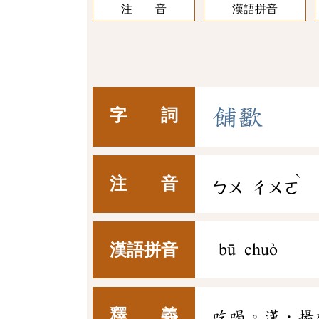
注 音
漢語拼音
餔
歠
字 詞
ˋ
注 音
ㄅㄨ
ㄔㄨㄛ
漢語拼音
bū chuò
釋 義
吃喝。漢．揚