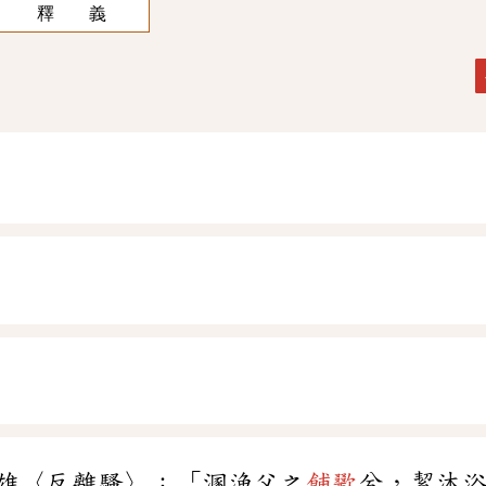
釋 義
雄〈反離騷〉：「溷漁父之
餔歠
兮，絜沐