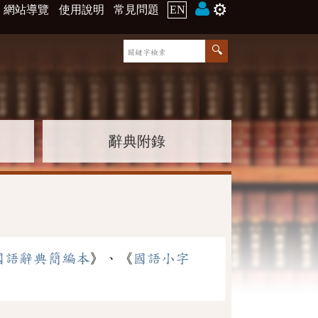
⚙️
網站導覽
使用說明
常見問題
EN
辭典附錄
國語辭典簡編本
》、《
國語小字