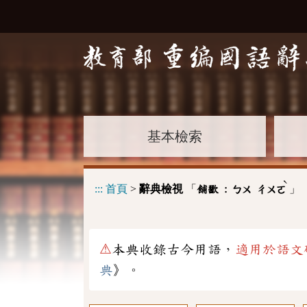
基本檢索
ˋ
:::
首頁
>
辭典檢視
「
」
餔歠 :
ㄅㄨ
ㄔㄨㄛ
⚠
本典收錄古今用語，
適用於語文
典
》。