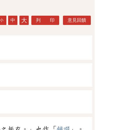
大
中
列 印
意見回饋
小
浴之振衣。」也作「
餔啜
」。