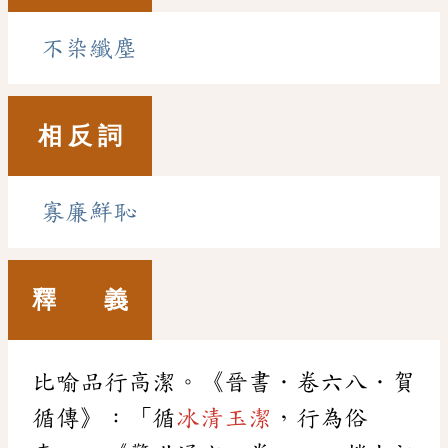
不染纖塵
相 反 詞
寡廉鮮恥
釋 義
比喻品行高潔。《晉書．卷六八．賀
循傳》：「循
冰清玉潔
，行為俗