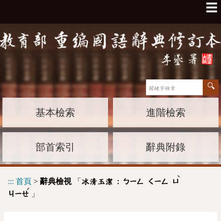
☰
基本檢索
進階檢索
部首索引
辭典附錄
ˋ
:::
首頁
>
辭典檢視
「
冰清玉潔 :
ㄅㄧㄥ
ㄑㄧㄥ
ㄩ
ˊ
」
ㄐㄧㄝ