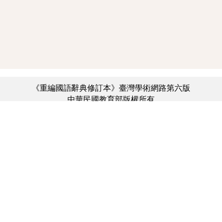
《重編國語辭典修訂本》臺灣學術網路第六版
中華民國教育部版權所有
:::
個資法及隱私聲明
|
辭典公眾授權網
|
意見交流
|
網網相連
三峽總院區地址：新北市三峽區三樹路2號、
︿
臺北院區地址：臺北市大安區和平東路一段179號、
臺中院區地址：臺中市豐原區師範街67號
電話總機：(02)7740-7890、
傳真：(02)7740-7064、
TANet VoIP：9009-7890
線上人數: 1338