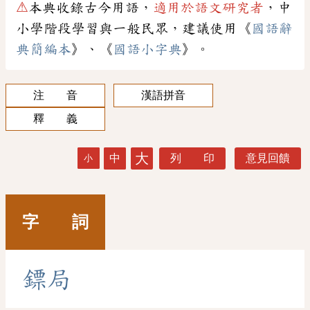
⚠
本典收錄古今用語，
適用於語文研究者
，中
小學階段學習與一般民眾，建議使用《
國語辭
典簡編本
》、《
國語小字典
》。
注 音
漢語拼音
釋 義
大
中
列 印
意見回饋
小
字 詞
鏢
局