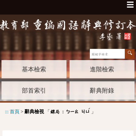
☰
基本檢索
進階檢索
部首索引
辭典附錄
ˊ
:::
首頁
>
辭典檢視
「
」
鏢局 :
ㄅㄧㄠ
ㄐㄩ