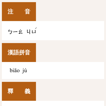
注 音
ˊ
ㄅㄧㄠ
ㄐㄩ
漢語拼音
biāo jú
釋 義