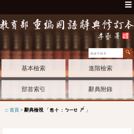
☰
基本檢索
進階檢索
部首索引
辭典附錄
ˊ
:::
首頁
>
辭典檢視
「
」
憋十 :
ㄅㄧㄝ
ㄕ