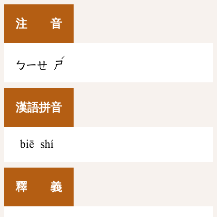
注 音
ˊ
ㄅㄧㄝ
ㄕ
漢語拼音
biē shí
釋 義