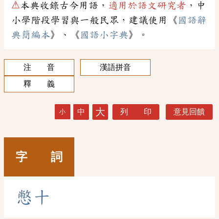
⚠
本典收錄古今用語，
適用於語文研究者
，中
小學階段學習與一般民眾，建議使用《
國語辭
典簡編本
》、《
國語小字典
》。
注 音
漢語拼音
釋 義
大
中
列 印
意見回饋
小
字 詞
憋
十