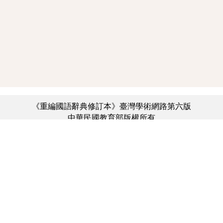
《重編國語辭典修訂本》臺灣學術網路第六版
中華民國教育部版權所有
:::
個資法及隱私聲明
|
辭典公眾授權網
|
意見交流
|
網網相連
三峽總院區地址：新北市三峽區三樹路2號、
︿
臺北院區地址：臺北市大安區和平東路一段179號、
臺中院區地址：臺中市豐原區師範街67號
電話總機：(02)7740-7890、
傳真：(02)7740-7064、
TANet VoIP：9009-7890