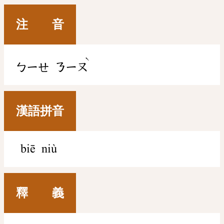
注 音
ˋ
ㄅㄧㄝ
ㄋㄧㄡ
漢語拼音
biē niù
釋 義