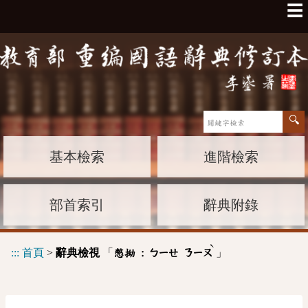
☰
基本檢索
進階檢索
部首索引
辭典附錄
ˋ
:::
首頁
>
辭典檢視
「
」
憋拗 :
ㄅㄧㄝ
ㄋㄧㄡ