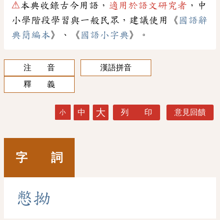
⚠
本典收錄古今用語，
適用於語文研究者
，中
小學階段學習與一般民眾，建議使用《
國語辭
典簡編本
》、《
國語小字典
》。
注 音
漢語拼音
釋 義
大
中
列 印
意見回饋
小
字 詞
憋
拗