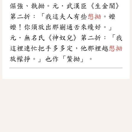
倔強、執拗。元．武漢臣《生金閣》
第二折：「我這夫人有些
憋拗
。嬤
嬤！你須放出那蒯通舌來纔好。」
元．無名氏《神奴兒》第二折：「我
這裡連忙把手多多定，他那裡越
憋拗
放幪掙。」也作「鱉拗」。