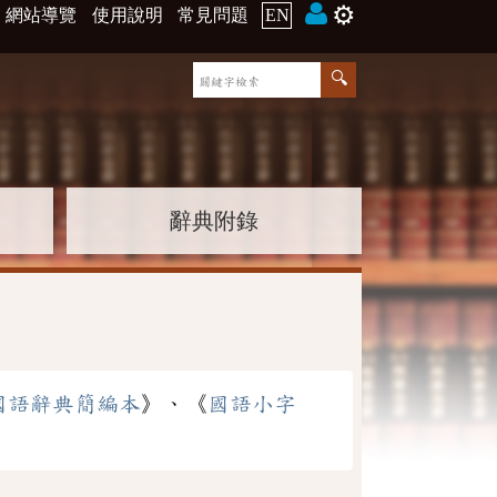
⚙️
網站導覽
使用說明
常見問題
EN
辭典附錄
國語辭典簡編本
》、《
國語小字