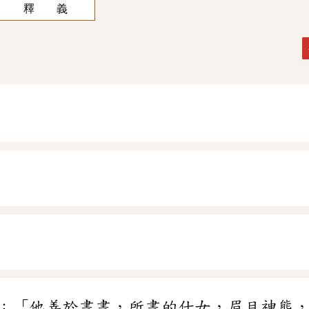
釋 義
：「他善於畫畫，所畫的仕女，眉目神態