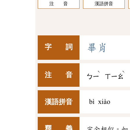
注 音
漢語拼音
畢
肖
字 詞
ˋ
ˋ
注 音
ㄅㄧ
ㄒㄧㄠ
漢語拼音
bì xiào
釋 義
完全相似。如