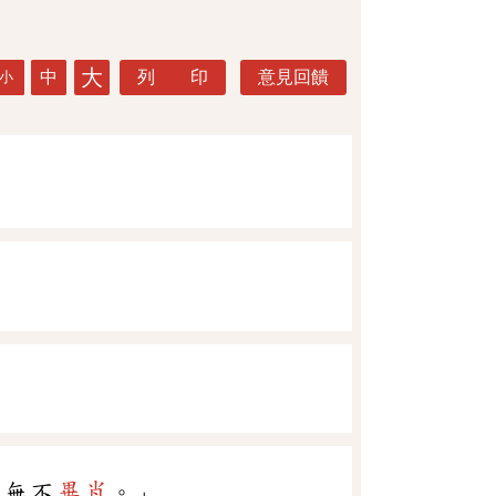
大
中
列 印
意見回饋
小
，無不
畢肖
。」