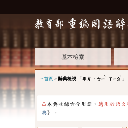
基本檢索
ˋ
ˋ
:::
首頁
>
辭典檢視
「
」
畢肖 :
ㄅㄧ
ㄒㄧㄠ
⚠
本典收錄古今用語，
適用於語文
典
》。