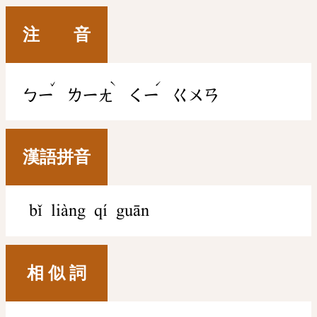
注 音
ˇ
ˋ
ˊ
ㄅㄧ
ㄌㄧㄤ
ㄑㄧ
ㄍㄨㄢ
漢語拼音
bǐ liàng qí guān
相 似 詞