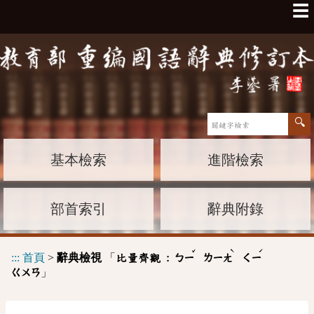
☰
基本檢索
進階檢索
部首索引
辭典附錄
ˇ
ˋ
ˊ
:::
首頁
>
辭典檢視
「
比量齊觀 :
ㄅㄧ
ㄌㄧㄤ
ㄑㄧ
」
ㄍㄨㄢ