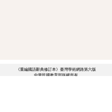
《重編國語辭典修訂本》臺灣學術網路第六版
中華民國教育部版權所有
:::
個資法及隱私聲明
|
辭典公眾授權網
|
意見交流
|
網網相連