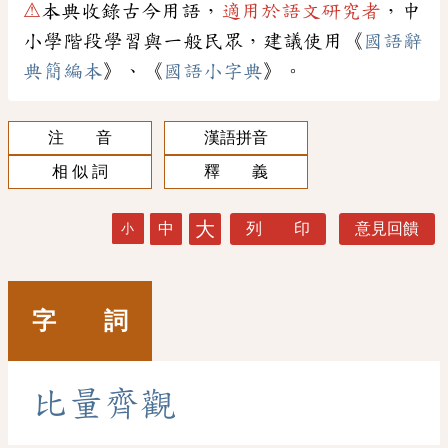
⚠
本典收錄古今用語，
適用於語文研究者
，中
小學階段學習與一般民眾，建議使用《
國語辭
典簡編本
》、《
國語小字典
》。
注 音
漢語拼音
相 似 詞
釋 義
大
中
列 印
意見回饋
小
字 詞
比
量
齊
觀