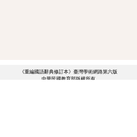
《重編國語辭典修訂本》臺灣學術網路第六版
中華民國教育部版權所有
:::
個資法及隱私聲明
|
辭典公眾授權網
|
意見交流
|
網網相連
三峽總院區地址：新北市三峽區三樹路2號、
︿
臺北院區地址：臺北市大安區和平東路一段179號、
臺中院區地址：臺中市豐原區師範街67號
電話總機：(02)7740-7890、