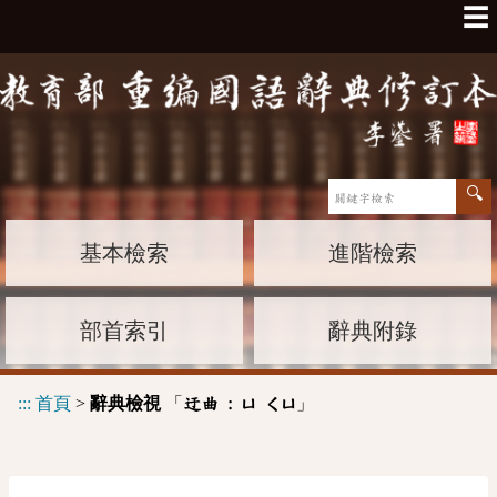
☰
基本檢索
進階檢索
部首索引
辭典附錄
:::
首頁
>
辭典檢視
「
」
迂曲 :
ㄩ
ㄑㄩ