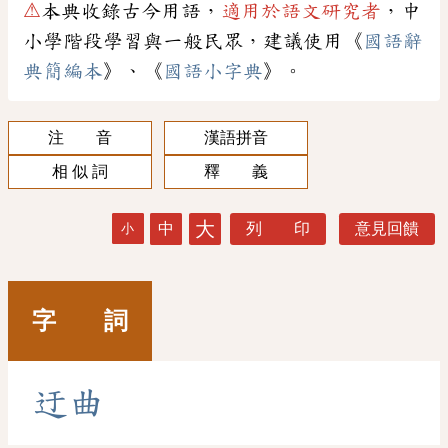
⚠
本典收錄古今用語，
適用於語文研究者
，中
小學階段學習與一般民眾，建議使用《
國語辭
典簡編本
》、《
國語小字典
》。
注 音
漢語拼音
相 似 詞
釋 義
大
中
列 印
意見回饋
小
字 詞
迂
曲