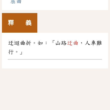
屈曲
釋 義
迂迴曲折。如：「山路
迂曲
，人車難
行。」