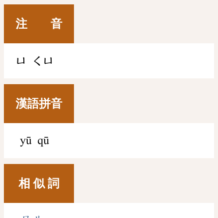
注 音
ㄩ
ㄑㄩ
漢語拼音
yū qū
相 似 詞