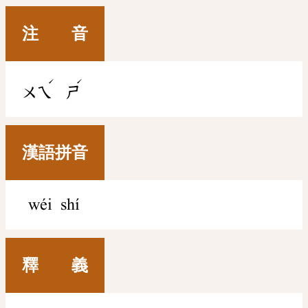
注 音
ˊ
ˊ
ㄨㄟ
ㄕ
漢語拼音
wéi shí
釋 義