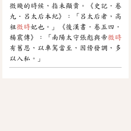
微賤的時候，指未顯貴。《史記．卷
九．呂太后本紀》：「呂太后者，高
祖
微時
妃也。」《後漢書．卷五四．
楊震傳》：「南陽太守張彪與帝
微時
有舊恩，以車駕當至，因傍發調，多
以入私。」