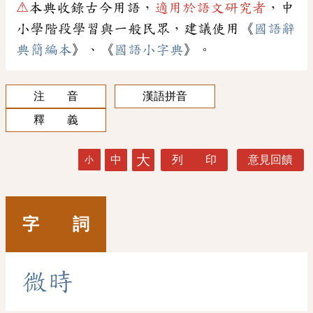
⚠
本典收錄古今用語，
適用於語文研究者
，中
小學階段學習與一般民眾，建議使用《
國語辭
典簡編本
》、《
國語小字典
》。
注 音
漢語拼音
釋 義
大
中
列 印
意見回饋
小
字 詞
微
時