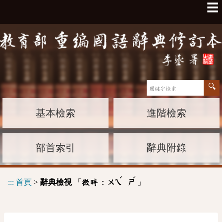
☰
基本檢索
進階檢索
部首索引
辭典附錄
ˊ
ˊ
:::
首頁
>
辭典檢視
「
」
微時 :
ㄨㄟ
ㄕ