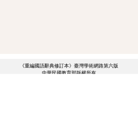
《重編國語辭典修訂本》臺灣學術網路第六版
中華民國教育部版權所有
:::
個資法及隱私聲明
|
辭典公眾授權網
|
意見交流
|
網網相連
三峽總院區地址：新北市三峽區三樹路2號、
︿
臺北院區地址：臺北市大安區和平東路一段179號、
臺中院區地址：臺中市豐原區師範街67號
電話總機：(02)7740-7890、
傳真：(02)7740-7064、
TANet VoIP：9009-7890