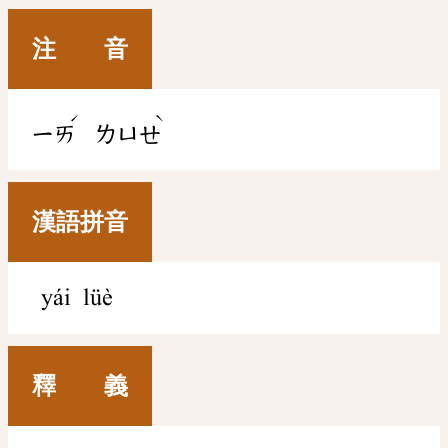
注 音
ˊ
ˋ
ㄧㄞ
ㄌㄩㄝ
漢語拼音
yái lüè
釋 義