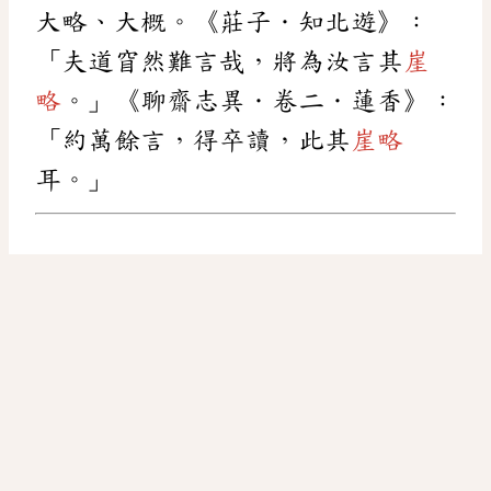
大略、大概。《莊子．知北遊》：
「夫道窅然難言哉，將為汝言其
崖
略
。」《聊齋志異．卷二．蓮香》：
「約萬餘言，得卒讀，此其
崖略
耳。」