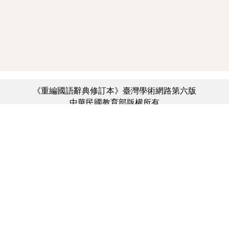
《重編國語辭典修訂本》臺灣學術網路第六版
中華民國教育部版權所有
:::
個資法及隱私聲明
|
辭典公眾授權網
|
意見交流
|
網網相連
三峽總院區地址：新北市三峽區三樹路2號、
︿
臺北院區地址：臺北市大安區和平東路一段179號、
臺中院區地址：臺中市豐原區師範街67號
電話總機：(02)7740-7890、
傳真：(02)7740-7064、
TANet VoIP：9009-7890
線上人數: 3867