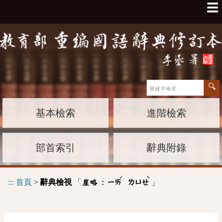
☰
基本檢索
進階檢索
部首索引
辭典附錄
ˊ
ˋ
:::
首頁
>
辭典檢視
「
」
崖略 :
ㄧㄞ
ㄌㄩㄝ