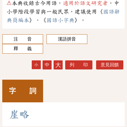
⚠
本典收錄古今用語，
適用於語文研究者
，中
小學階段學習與一般民眾，建議使用《
國語辭
典簡編本
》、《
國語小字典
》。
注 音
漢語拼音
釋 義
大
中
列 印
意見回饋
小
字 詞
崖
略