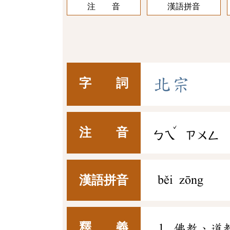
注 音
漢語拼音
北
宗
字 詞
ˇ
注 音
ㄅㄟ
ㄗㄨㄥ
漢語拼音
běi zōng
釋 義
佛教、道