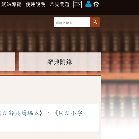
⚙️
網站導覽
使用說明
常見問題
EN
辭典附錄
國語辭典簡編本
》、《
國語小字