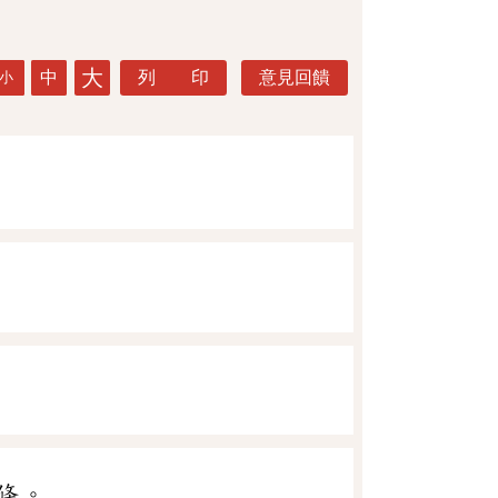
大
中
列 印
意見回饋
小
條。