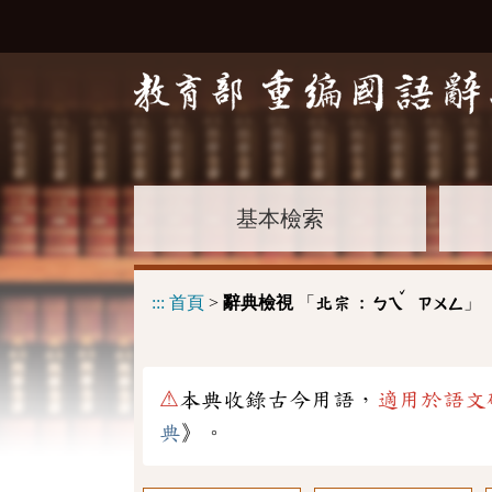
基本檢索
ˇ
:::
首頁
>
辭典檢視
「
」
北宗 :
ㄅㄟ
ㄗㄨㄥ
⚠
本典收錄古今用語，
適用於語文
典
》。