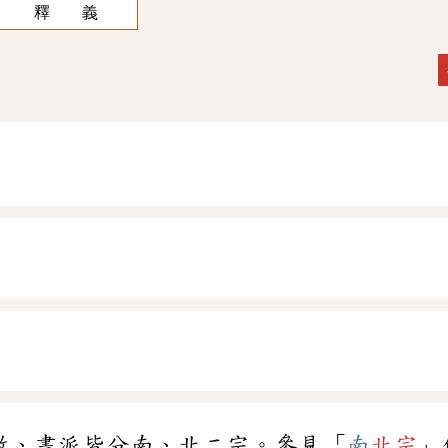
釋 義
教、畫派皆分南、北二宗。參見「
南
北宗
」