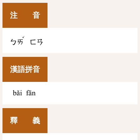
注 音
ˇ
ㄅㄞ
ㄈㄢ
漢語拼音
bǎi fān
釋 義