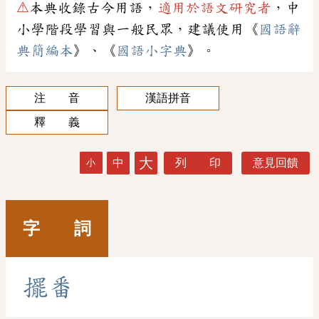
⚠
本典收錄古今用語，
適用於語文研究者
，中
小學階段學習與一般民眾，建議使用《
國語辭
典簡編本
》、《
國語小字典
》。
注 音
漢語拼音
釋 義
大
中
列 印
意見回饋
小
字 詞
擺
番