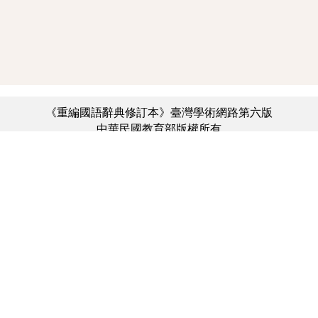
《重編國語辭典修訂本》臺灣學術網路第六版
中華民國教育部版權所有
:::
個資法及隱私聲明
|
辭典公眾授權網
|
意見交流
|
網網相連
三峽總院區地址：新北市三峽區三樹路2號、
︿
臺北院區地址：臺北市大安區和平東路一段179號、
臺中院區地址：臺中市豐原區師範街67號
電話總機：(02)7740-7890、
傳真：(02)7740-7064、
TANet VoIP：9009-7890
線上人數: 3650
累積總人次: 731,067,202