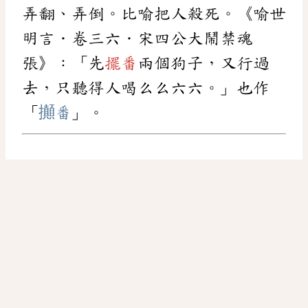
弄翻、弄倒。比喻把人殺死。《喻世
明言．卷三六．宋四公大鬧禁魂
張》：「先
擺番
兩個狗子，又行過
去，只聽得人喝么么六六。」也作
「
攧番
」。