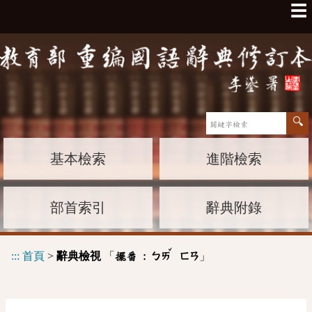
☰
基本檢索
進階檢索
部首索引
辭典附錄
ˇ
:::
首頁
>
辭典檢視
「
」
擺番 :
ㄅㄞ
ㄈㄢ