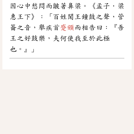
因心中愁悶而皺著鼻梁。《孟子．梁
惠王下》：「百姓聞王鐘鼓之聲，管
籥之音，舉疾首
蹙頞
而相告曰：『吾
王之好鼓樂，夫何使我至於此極
也。』」