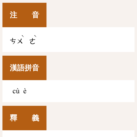
注 音
ˋ
ˋ
ㄘㄨ
ㄜ
漢語拼音
cù è
釋 義