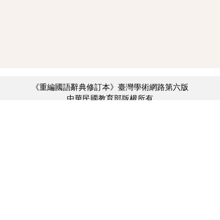
《重編國語辭典修訂本》臺灣學術網路第六版
中華民國教育部版權所有
:::
個資法及隱私聲明
|
辭典公眾授權網
|
意見交流
|
網網相連
三峽總院區地址：新北市三峽區三樹路2號、
︿
臺北院區地址：臺北市大安區和平東路一段179號、
臺中院區地址：臺中市豐原區師範街67號
電話總機：(02)7740-7890、
傳真：(02)7740-7064、
TANet VoIP：9009-7890
線上人數: 4287