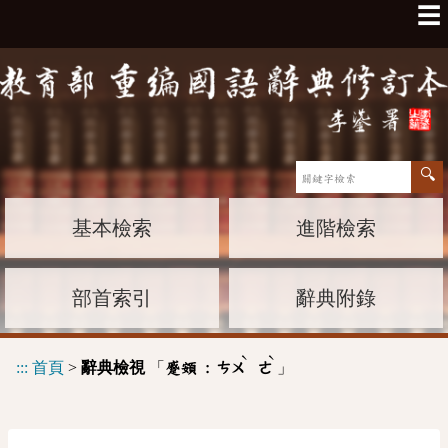
☰
基本檢索
進階檢索
部首索引
辭典附錄
ˋ
ˋ
:::
首頁
>
辭典檢視
「
」
蹙頞 :
ㄘㄨ
ㄜ