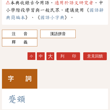
⚠
本典收錄古今用語，
適用於語文研究者
，中
小學階段學習與一般民眾，建議使用《
國語辭
典簡編本
》、《
國語小字典
》。
注 音
漢語拼音
釋 義
大
中
列 印
意見回饋
小
字 詞
蹙
頞