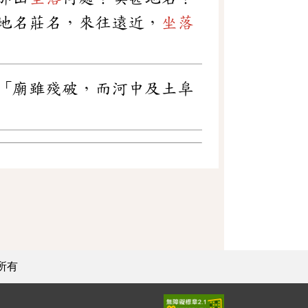
地名莊名，來往遠近，
坐落
「廟雖殘破，而河中及土阜
所有