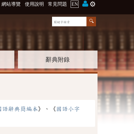
⚙️
網站導覽
使用說明
常見問題
EN
辭典附錄
國語辭典簡編本
》、《
國語小字