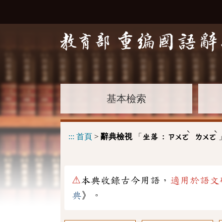
基本檢索
ˋ
ˋ
:::
首頁
>
辭典檢視
「
坐落 :
ㄗㄨㄛ
ㄌㄨㄛ
⚠
本典收錄古今用語，
適用於語文
典
》。