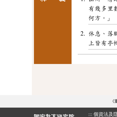
有幾多里
何方。」
休息、落
上皆有亭
《
:::
個資法及