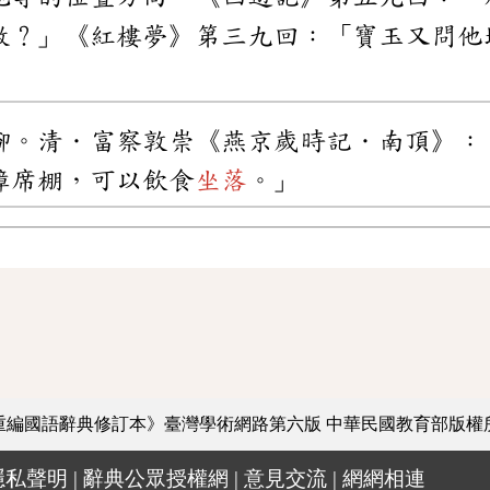
數？」《紅樓夢》第三九回：「寶玉又問他
腳。清．富察敦崇《燕京歲時記．南頂》：
幛席棚，可以飲食
坐落
。」
重編國語辭典修訂本》臺灣學術網路第六版
中華民國教育部版權
隱私聲明
|
辭典公眾授權網
|
意見交流
|
網網相連