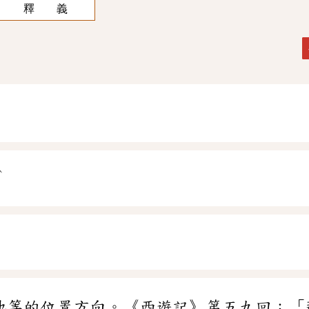
釋 義
ˋ
ㄛ
地等的位置方向。《西遊記》第五九回：「