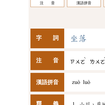
注 音
漢語拼音
坐
落
字 詞
ˋ
注 音
ㄗㄨㄛ
ㄌㄨ
漢語拼音
zuò luò
釋 義
山川、房