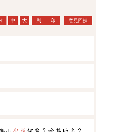
大
中
列 印
意見回饋
小
那山
坐落
何處？喚甚地名？