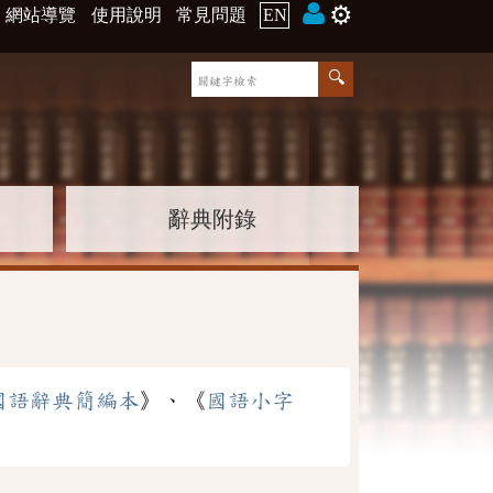
⚙️
網站導覽
使用說明
常見問題
EN
辭典附錄
國語辭典簡編本
》、《
國語小字