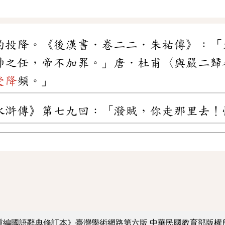
的投降。《後漢書．卷二二．朱祐傳》：「
帥之任，帝不加罪。」唐．杜甫〈與嚴二歸
受降
頻。」
水滸傳》第七九回：「潑賊，你走那里去！
重編國語辭典修訂本》臺灣學術網路第六版
中華民國教育部版權