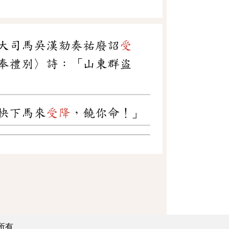
大司馬吳漢劾奏祐廢詔
受
奉禮別〉詩：「山東群盜
快下馬來
受降
，饒你命！」
所有