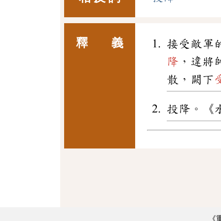
釋 義
接受敵軍
降
，違將
散，闕下
投降。《
《