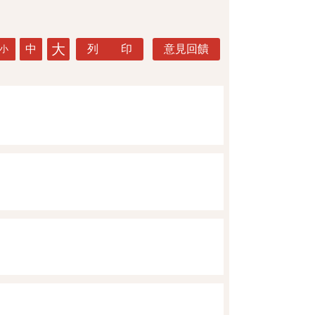
大
中
列 印
意見回饋
小