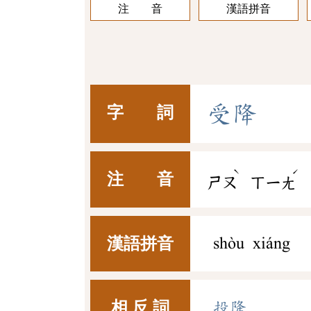
注 音
漢語拼音
受
降
字 詞
ˋ
ˊ
注 音
ㄕㄡ
ㄒㄧㄤ
漢語拼音
shòu xiáng
相 反 詞
投降