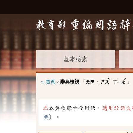
基本檢索
ˋ
ˊ
:::
首頁
>
辭典檢視
「
」
受降 :
ㄕㄡ
ㄒㄧㄤ
⚠
本典收錄古今用語，
適用於語文
典
》。