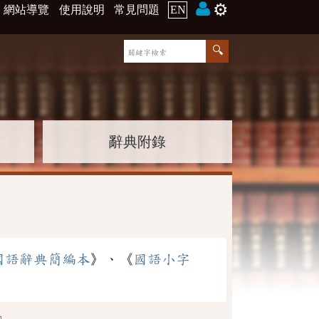
⚙️
網站導覽
使用說明
常見問題
EN
辭典附錄
國語辭典簡編本
》、《
國語小字