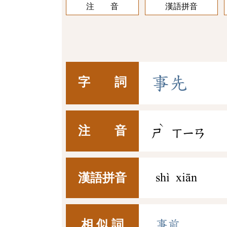
注 音
漢語拼音
事
先
字 詞
ˋ
注 音
ㄕ
ㄒㄧㄢ
漢語拼音
shì xiān
相 似 詞
事前