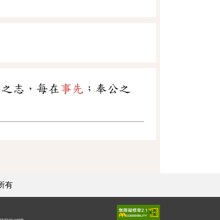
賞之志，每在
事先
；奉公之
所有