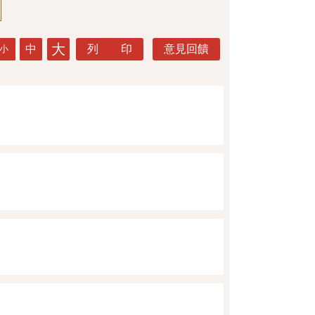
大
中
列 印
意見回饋
小