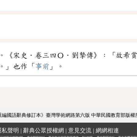
。《宋史．卷三四〇．劉摯傳》：「故希
。」也作「
事前
」。
重編國語辭典修訂本》臺灣學術網路第六版
中華民國教育部版權
隱私聲明
|
辭典公眾授權網
|
意見交流
|
網網相連