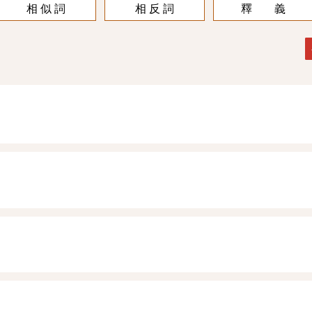
相 似 詞
相 反 詞
釋 義