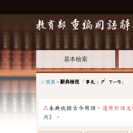
基本檢索
ˋ
:::
首頁
>
辭典檢視
「
」
事先 :
ㄕ
ㄒㄧㄢ
⚠
本典收錄古今用語，
適用於語文
典
》。