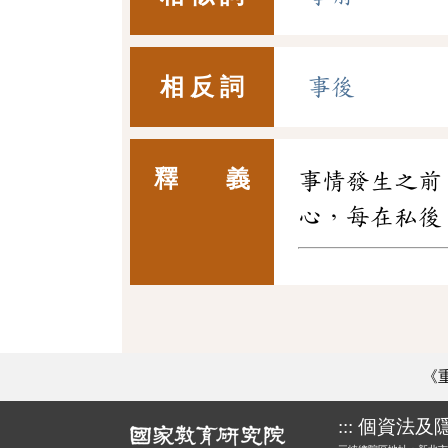
相 反 詞
事後
釋 義
事情發生之前
心，每在私後
《
:::
個資法及