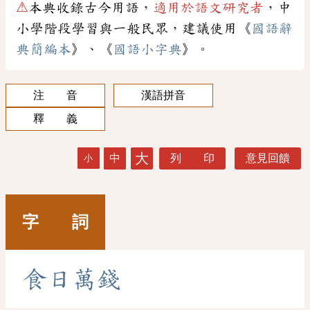
⚠
本典收錄古今用語，
適用於語文研究者
，中
小學階段學習與一般民眾，建議使用《
國語辭
典簡編本
》、《
國語小字典
》。
注 音
漢語拼音
釋 義
大
中
列 印
意見回饋
小
字 詞
食
日
萬
錢