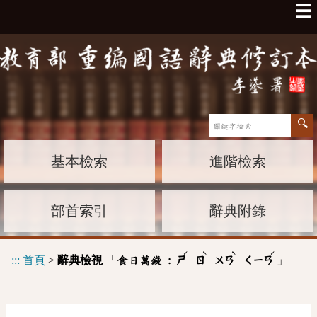
☰
基本檢索
進階檢索
部首索引
辭典附錄
ˊ
ˋ
ˋ
ˊ
:::
首頁
>
辭典檢視
「
」
食日萬錢 :
ㄕ
ㄖ
ㄨㄢ
ㄑㄧㄢ