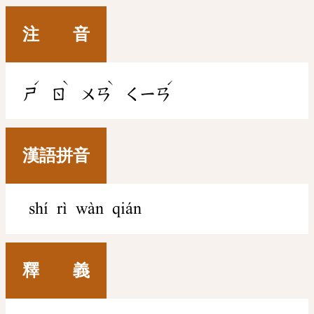
注 音
ˊ
ˋ
ˋ
ˊ
ㄕ
ㄖ
ㄨㄢ
ㄑㄧㄢ
漢語拼音
shí rì wàn qián
釋 義