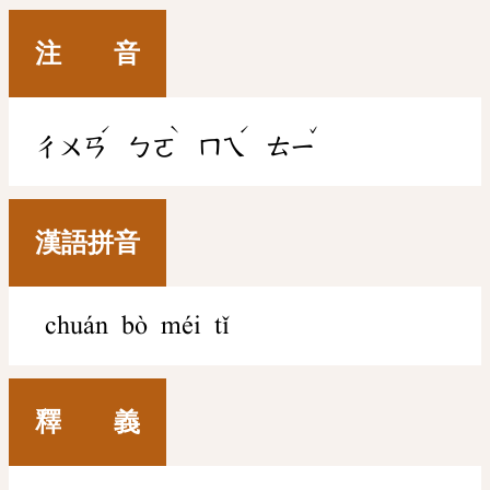
注 音
ˊ
ˋ
ˊ
ˇ
ㄔㄨㄢ
ㄅㄛ
ㄇㄟ
ㄊㄧ
漢語拼音
chuán bò méi tǐ
釋 義