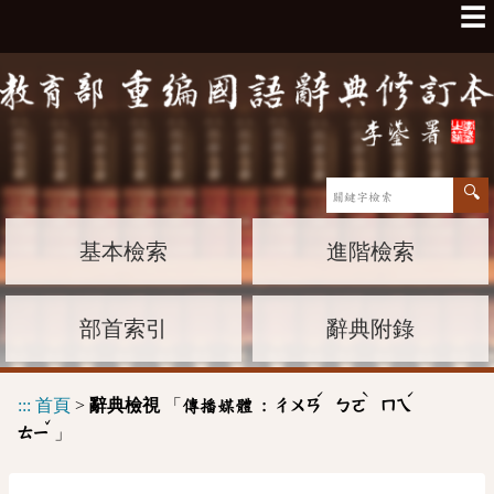
☰
基本檢索
進階檢索
部首索引
辭典附錄
ˊ
ˋ
ˊ
:::
首頁
>
辭典檢視
「
傳播媒體 :
ㄔㄨㄢ
ㄅㄛ
ㄇㄟ
ˇ
」
ㄊㄧ