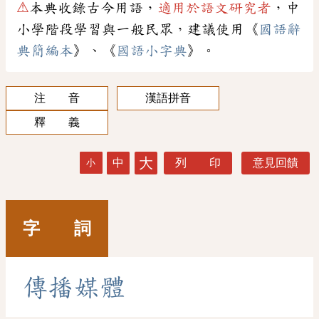
⚠
本典收錄古今用語，
適用於語文研究者
，中
小學階段學習與一般民眾，建議使用《
國語辭
典簡編本
》、《
國語小字典
》。
注 音
漢語拼音
釋 義
大
中
列 印
意見回饋
小
字 詞
傳
播
媒
體