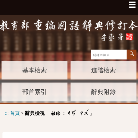
☰
基本檢索
進階檢索
部首索引
辭典附錄
ˇ
ˊ
:::
首頁
>
辭典檢視
「
」
鏟除 :
ㄔㄢ
ㄔㄨ