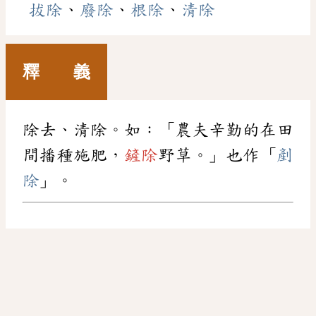
拔除
、
廢除
、
根除
、
清除
釋 義
除去、清除。如：「農夫辛勤的在田
間播種施肥，
鏟除
野草。」也作「
剷
除
」。