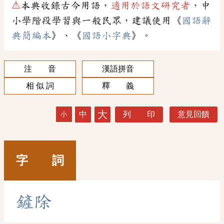
⚠
本典收錄古今用語，
適用於語文研究者
，中
小學階段學習與一般民眾，建議使用《
國語辭
典簡編本
》、《
國語小字典
》。
注 音
漢語拼音
相 似 詞
釋 義
大
中
列 印
意見回饋
小
字 詞
鏟
除