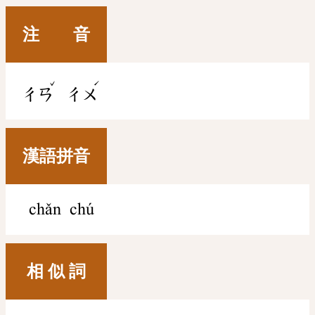
注 音
ˇ
ˊ
ㄔㄢ
ㄔㄨ
漢語拼音
chǎn chú
相 似 詞