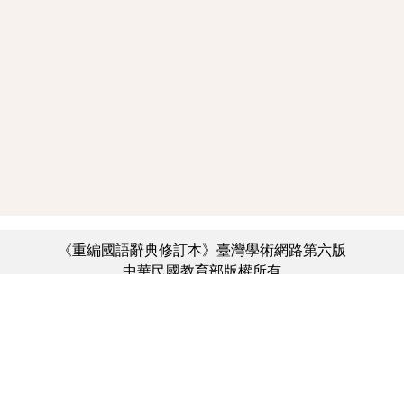
《重編國語辭典修訂本》臺灣學術網路第六版
中華民國教育部版權所有
:::
個資法及隱私聲明
|
辭典公眾授權網
|
意見交流
|
網網相連