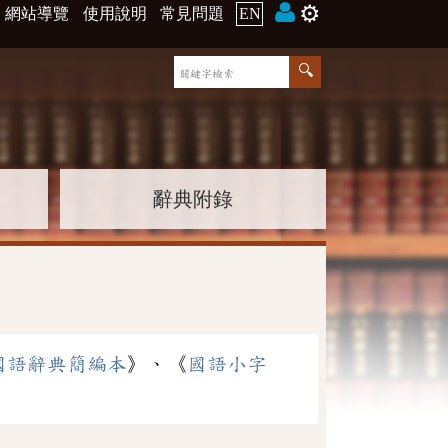
⚙️
網站導覽
使用說明
常見問題
EN
辭典附錄
國語辭典簡編本
》、《
國語小字