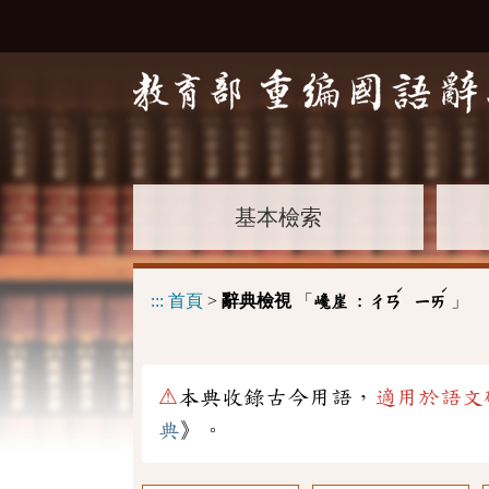
基本檢索
ˊ
ˊ
:::
首頁
>
辭典檢視
「
」
巉崖 :
ㄔㄢ
ㄧㄞ
⚠
本典收錄古今用語，
適用於語文
典
》。