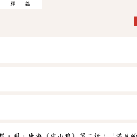
釋 義
崖。明．康海《中山狼》第二折：「滿目