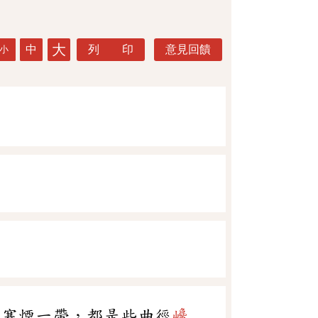
大
中
列 印
意見回饋
小
的寒煙一帶，都是些曲徑
巉