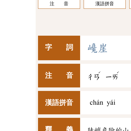
注 音
漢語拼音
巉
崖
字 詞
ˊ
ˊ
注 音
ㄔㄢ
ㄧㄞ
漢語拼音
chán yái
釋 義
陡峭危險的山