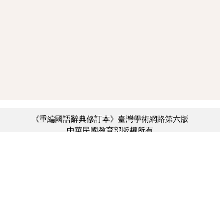
《重編國語辭典修訂本》臺灣學術網路第六版
中華民國教育部版權所有
:::
個資法及隱私聲明
|
辭典公眾授權網
|
意見交流
|
網網相連
三峽總院區地址：新北市三峽區三樹路2號、
︿
臺北院區地址：臺北市大安區和平東路一段179號、