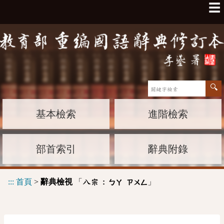
☰
基本檢索
進階檢索
部首索引
辭典附錄
:::
首頁
>
辭典檢視
「
」
八宗 :
ㄅㄚ
ㄗㄨㄥ