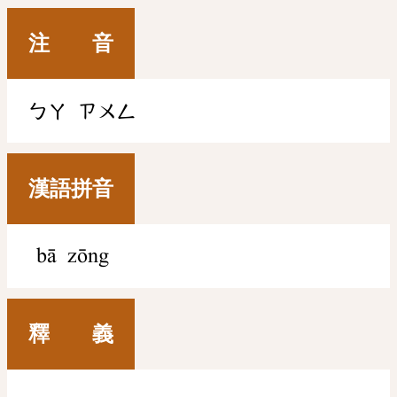
注 音
ㄅㄚ
ㄗㄨㄥ
漢語拼音
bā zōng
釋 義