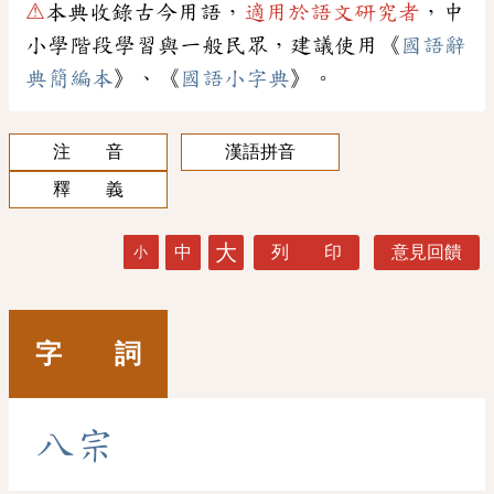
⚠
本典收錄古今用語，
適用於語文研究者
，中
小學階段學習與一般民眾，建議使用《
國語辭
典簡編本
》、《
國語小字典
》。
注 音
漢語拼音
釋 義
大
中
列 印
意見回饋
小
字 詞
八
宗