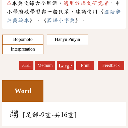
⚠
本典收錄古今用語，
適用於語文研究者
，中
小學階段學習與一般民眾，建議使用《
國語辭
典簡編本
》、《
國語小字典
》。
Bopomofo
Hanyu Pinyin
Interpretation
Large
Medium
Print
Feedback
Small
Word
踴
[足部-9畫-共16畫]