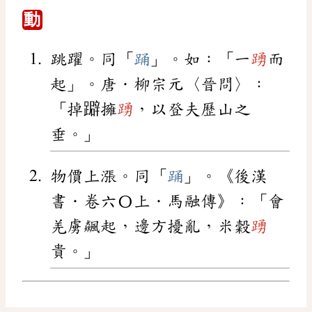
動
跳躍。同「
踊
」。如：「一
踴
而
起」。唐．柳宗元〈晉問〉：
「掉躃擁
踴
，以登夫歷山之
垂。」
物價上漲。同「
踊
」。《後漢
書．卷六〇上．馬融傳》：「會
羌虜飆起，邊方擾亂，米穀
踴
貴。」