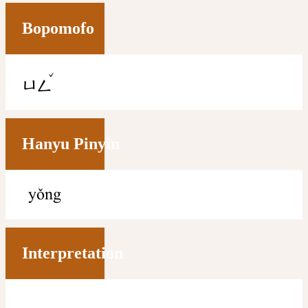
Bopomofo
ˇ
ㄩㄥ
Hanyu Pinyin
yǒng
Interpretation