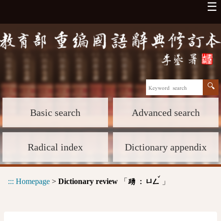
☰
Basic search
Advanced search
Radical index
Dictionary appendix
ˇ
:::
Homepage
>
Dictionary review
「
」
踴 :
ㄩㄥ