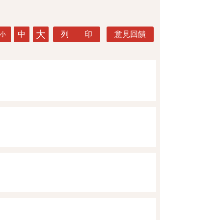
大
中
列 印
意見回饋
小