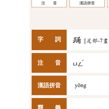
注 音
漢語拼音
踊
字 詞
[足部-7畫
ˇ
注 音
ㄩㄥ
漢語拼音
yǒng
釋 義