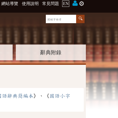
⚙️
網站導覽
使用說明
常見問題
EN
辭典附錄
國語辭典簡編本
》、《
國語小字