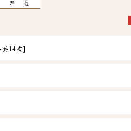
釋 義
-共14畫]