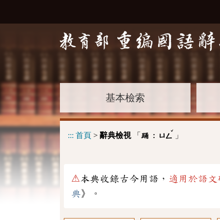
基本檢索
ˇ
:::
首頁
>
辭典檢視
「
」
踊 :
ㄩㄥ
⚠
本典收錄古今用語，
適用於語文
典
》。