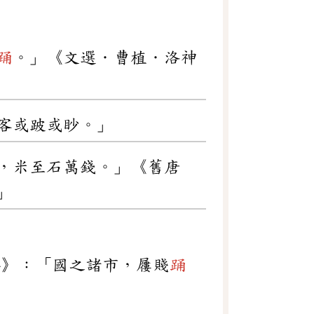
踊
。」《文選．曹植．洛神
客或跛或眇。」
，米至石萬錢。」《舊唐
」
年》：「國之諸市，屨賤
踊