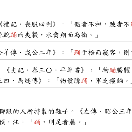
《禮記．喪服四制》：「傴者不袒，跛者不
鯨鯢
踊
而夾轂，水禽翔而為衛。」
公羊傳．成公二年》：「
踊
于棓而窺客，則
。《史記．卷三〇．平準書》：「物
踊
騰糶
三四．馬燧傳》：「物價騰
踊
，軍乏糧餉。
腳跟的人所特製的鞋子。《左傳．昭公三
預．注：「
踊
，刖足者屨。」