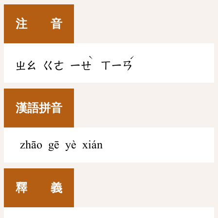
注 音
ˋ
ˊ
ㄓㄠ
ㄍㄜ
ㄧㄝ
ㄒㄧㄢ
漢語拼音
zhāo gē yè xián
釋 義