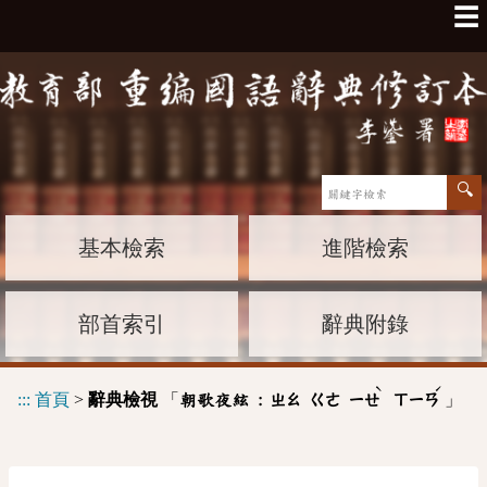
☰
基本檢索
進階檢索
部首索引
辭典附錄
ˋ
ˊ
:::
首頁
>
辭典檢視
「
」
朝歌夜絃 :
ㄓㄠ
ㄍㄜ
ㄧㄝ
ㄒㄧㄢ