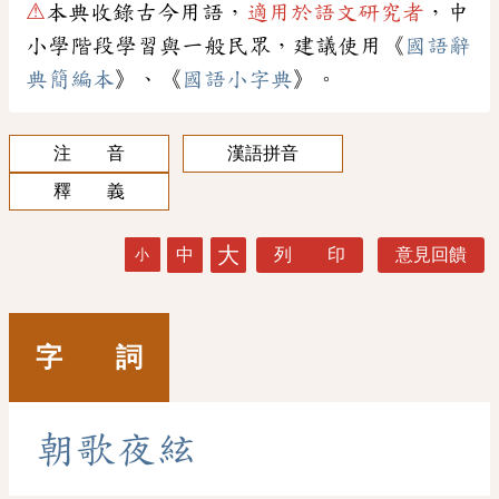
⚠
本典收錄古今用語，
適用於語文研究者
，中
小學階段學習與一般民眾，建議使用《
國語辭
典簡編本
》、《
國語小字典
》。
注 音
漢語拼音
釋 義
大
中
列 印
意見回饋
小
字 詞
朝
歌
夜
絃