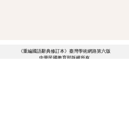
《重編國語辭典修訂本》臺灣學術網路第六版
中華民國教育部版權所有
:::
個資法及隱私聲明
|
辭典公眾授權網
|
意見交流
|
網網相連
三峽總院區地址：新北市三峽區三樹路2號、
︿
臺北院區地址：臺北市大安區和平東路一段179號、
臺中院區地址：臺中市豐原區師範街67號
電話總機：(02)7740-7890、
傳真：(02)7740-7064、
TANet VoIP：9009-7890
線上人數: 3476