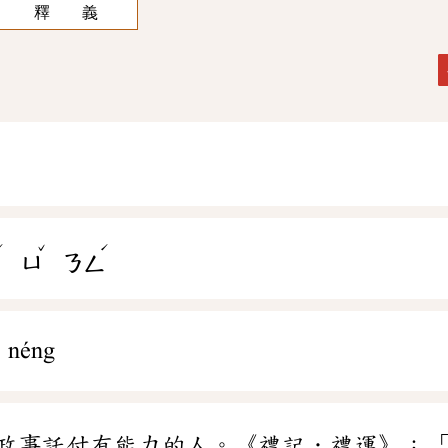
釋 義
ˊ
ˇ
ˊ
ㄢ
ㄩ
ㄋㄥ
 néng
政事託付有能力的人。《禮記．禮運》：