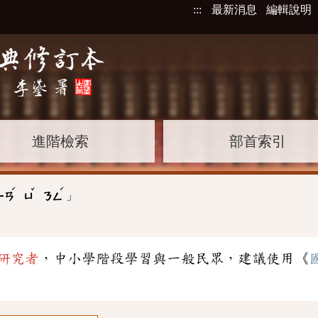
:::
最新消息
編輯說明
進階檢索
部首索引
ˊ
ˇ
ˊ
」
ㄧㄢ
ㄩ
ㄋㄥ
研究者
，中小學階段學習與一般民眾，建議使用《