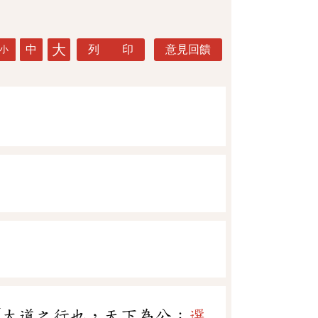
大
中
列 印
意見回饋
小
「大道之行也，天下為公：
選