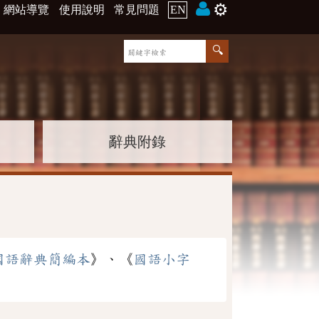
⚙️
網站導覽
使用說明
常見問題
EN
辭典附錄
國語辭典簡編本
》、《
國語小字