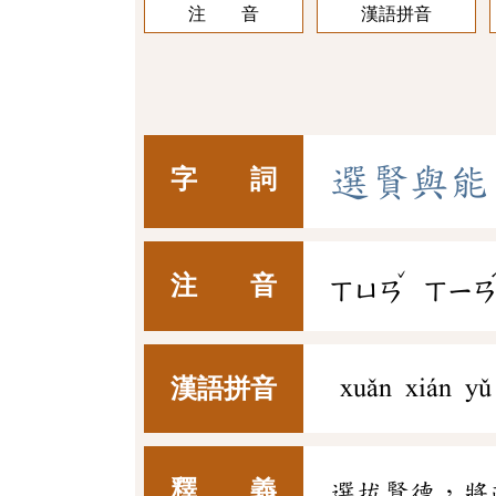
注 音
漢語拼音
選
賢
與
能
字 詞
ˇ
注 音
ㄒㄩㄢ
ㄒㄧ
漢語拼音
xuǎn xián yǔ
釋 義
選拔賢德，將