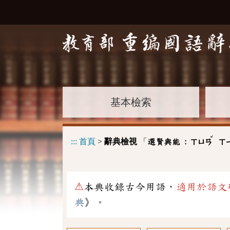
基本檢索
ˇ
:::
首頁
>
辭典檢視
「
選賢與能 :
ㄒㄩㄢ
ㄒ
⚠
本典收錄古今用語，
適用於語文
典
》。