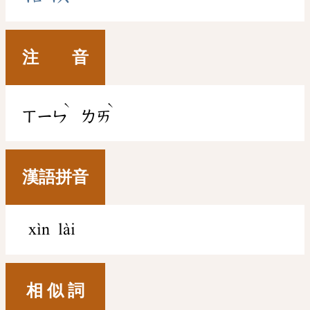
注 音
ˋ
ˋ
ㄒㄧㄣ
ㄌㄞ
漢語拼音
xìn lài
相 似 詞