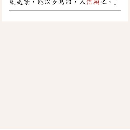
劇處繁，能以多為約，人
信賴
之。」