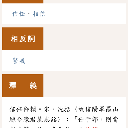
信任
、
相信
相 反 詞
警戒
釋 義
信任仰賴。宋．沈括〈故信陽軍羅山
縣令陳君墓志銘〉：「仕于邦，則當