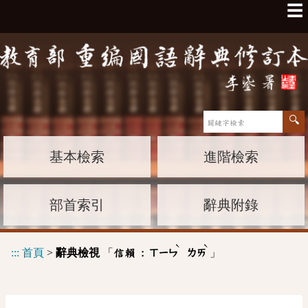
☰
基本檢索
進階檢索
部首索引
辭典附錄
ˋ
ˋ
:::
首頁
>
辭典檢視
「
」
信賴 :
ㄒㄧㄣ
ㄌㄞ