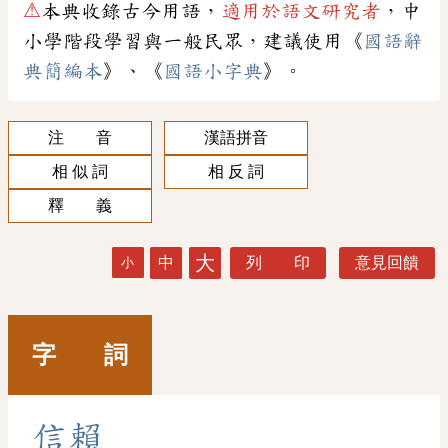
⚠
本典收錄古今用語，
適用於語文研究者
，中
小學階段學習與一般民眾，建議使用《
國語辭
典簡編本
》、《
國語小字典
》。
注 音
漢語拼音
相 似 詞
相 反 詞
釋 義
大
中
列 印
意見回饋
小
字 詞
信
賴