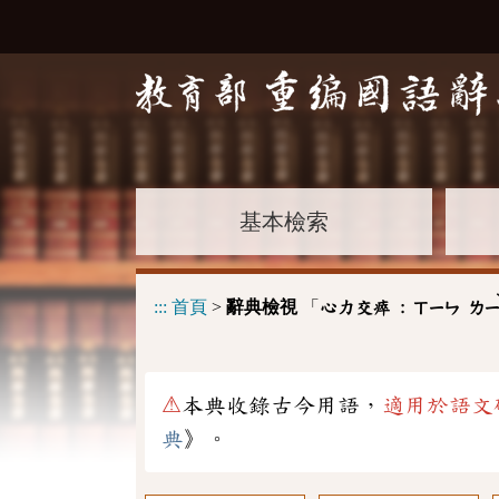
基本檢索
:::
首頁
>
辭典檢視
「
心力交瘁 :
ㄒㄧㄣ
ㄌ
⚠
本典收錄古今用語，
適用於語文
典
》。