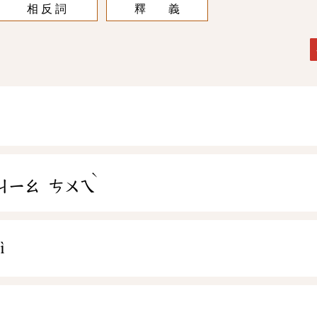
相 反 詞
釋 義
ˋ
ㄐㄧㄠ
ㄘㄨㄟ
ì