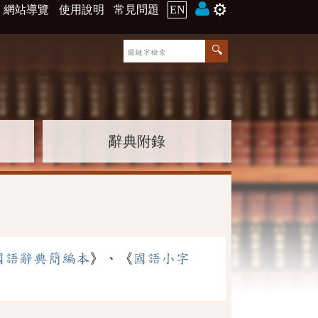
⚙️
網站導覽
使用說明
常見問題
EN
辭典附錄
國語辭典簡編本
》、《
國語小字