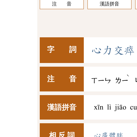
注 音
漢語拼音
心
力
交
瘁
字 詞
ˋ
注 音
ㄒㄧㄣ
ㄌㄧ
漢語拼音
xīn lì jiāo cu
相 反 詞
心廣體胖