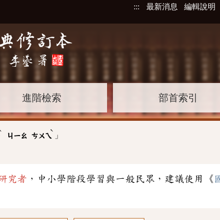
:::
最新消息
編輯說明
進階檢索
部首索引
ˋ
ˋ
」
ㄧ
ㄐㄧㄠ
ㄘㄨㄟ
研究者
，中小學階段學習與一般民眾，建議使用《