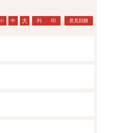
大
中
列 印
意見回饋
小