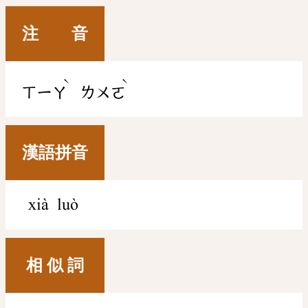
注 音
ˋ
ˋ
ㄒㄧㄚ
ㄌㄨㄛ
漢語拼音
xià luò
相 似 詞