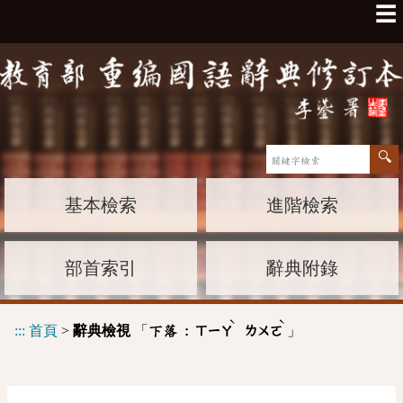
☰
基本檢索
進階檢索
部首索引
辭典附錄
ˋ
ˋ
:::
首頁
>
辭典檢視
「
」
下落 :
ㄒㄧㄚ
ㄌㄨㄛ