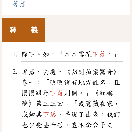
著落
釋 義
降下。如：「片片雪花
下落
。」
著落、去處。《初刻拍案驚奇》
卷一：「明明說有地方姓名，且
慢慢跟尋
下落
則個。」《紅樓
夢》第三三回：「或隱藏在家，
或知其
下落
，早說了出來，我們
也少受些辛苦，豈不念公子之