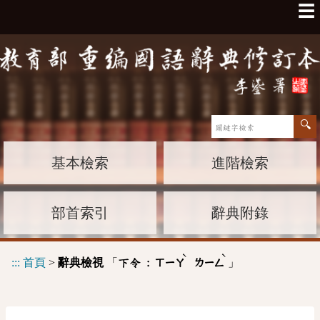
☰
基本檢索
進階檢索
部首索引
辭典附錄
ˋ
ˋ
:::
首頁
>
辭典檢視
「
」
下令 :
ㄒㄧㄚ
ㄌㄧㄥ