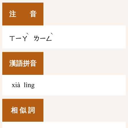
注 音
ˋ
ˋ
ㄒㄧㄚ
ㄌㄧㄥ
漢語拼音
xià lìng
相 似 詞