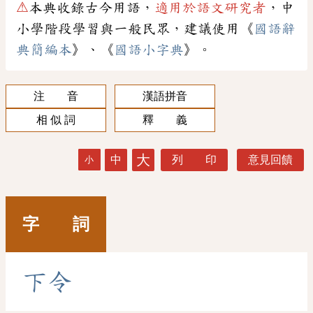
⚠
本典收錄古今用語，
適用於語文研究者
，中
小學階段學習與一般民眾，建議使用《
國語辭
典簡編本
》、《
國語小字典
》。
注 音
漢語拼音
相 似 詞
釋 義
大
中
列 印
意見回饋
小
字 詞
下
令