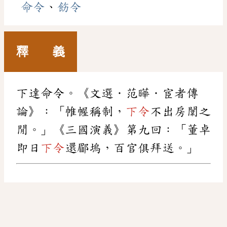
命令
、
飭令
釋 義
下達命令。《文選．范曄．宦者傳
論》：「帷幄稱制，
下令
不出房闈之
閒。」《三國演義》第九回：「董卓
即日
下令
還郿塢，百官俱拜送。」