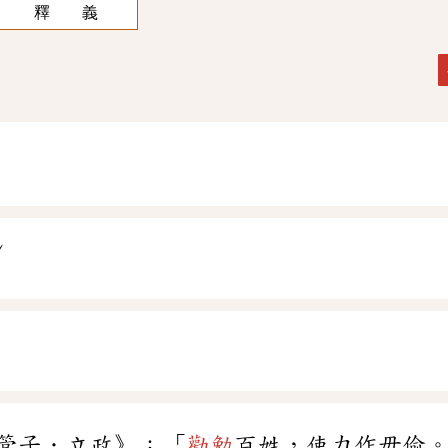
釋 義
ˇ
ㄢ
管子．立政》：「
勸勉
百姓，使力作毋偷