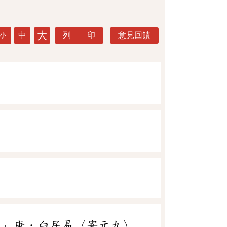
大
中
列 印
意見回饋
小
。」唐．白居易〈寄元九〉