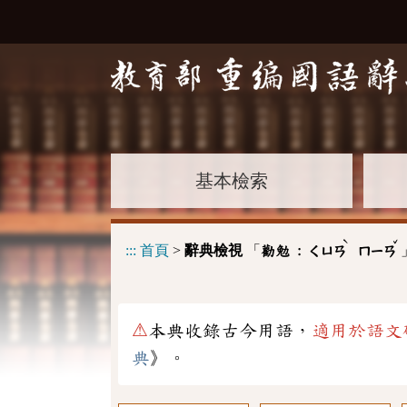
基本檢索
ˋ
ˇ
:::
首頁
>
辭典檢視
「
勸勉 :
ㄑㄩㄢ
ㄇㄧㄢ
⚠
本典收錄古今用語，
適用於語文
典
》。