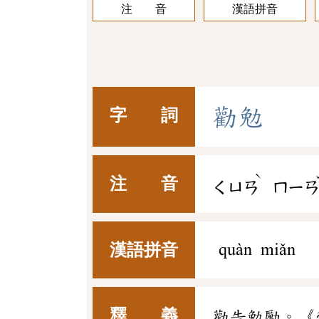
注 音
漢語拼音
勸
勉
字 詞
ˋ
注 音
ㄑㄩㄢ
ㄇㄧ
漢語拼音
quàn miǎn
釋 義
勸告勉勵。《