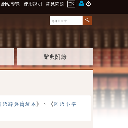
⚙️
網站導覽
使用說明
常見問題
EN
辭典附錄
國語辭典簡編本
》、《
國語小字