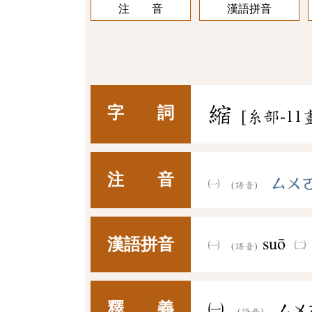
注 音
漢語拼音
縮
字 詞
[糸部-11
注 音
ㄙㄨ
(語音)
漢語拼音
suō
(語音)
釋 義
㈠
ㄙㄨ
(語音)