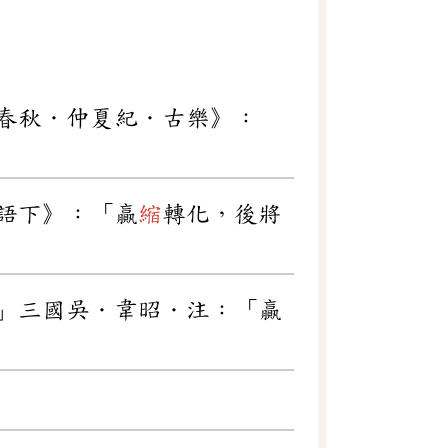
春秋．仲夏紀．古樂》：
語下》：「贏
縮
轉化，後將
」三國吳．韋昭．注：「贏