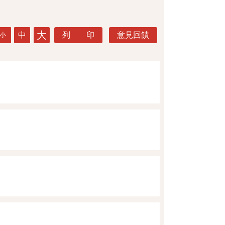
大
中
列 印
意見回饋
小