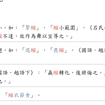
小。如：「
緊
縮
」、「
縮
小範圍」。《呂氏
縮
不達，故作為舞以宣導之。」
避。如：「
退
縮
」、「
畏
縮
」。《國語．越
國語．越語下》：「贏
縮
轉化，後將悔之。
也。」
：「
縮
衣節食
」。