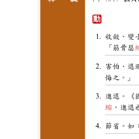
動
收斂、變
「筋骨瑟
害怕、退
悔之。」
進退。《
縮
，進退
節省。如