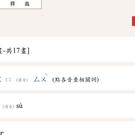
釋 義
畫-共17畫]
ˋ
ㄛ
ㄙㄨ
(點各音查相關詞)
(讀音)
sù
(讀音)
ㄛ