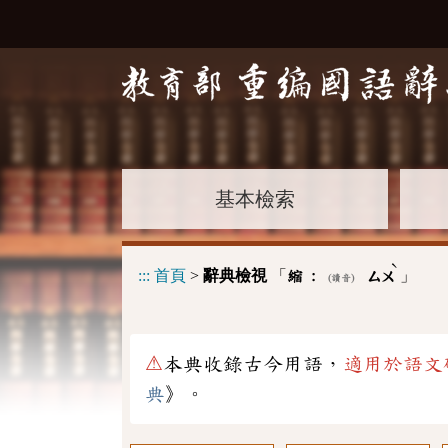
基本檢索
ˋ
:::
首頁
>
辭典檢視
「
」
縮 :
ㄙㄨ
(讀音)
⚠
本典收錄古今用語，
適用於語文
典
》。