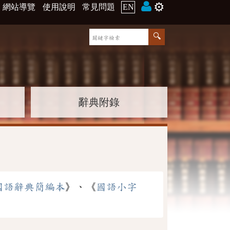
⚙️
網站導覽
使用說明
常見問題
EN
辭典附錄
國語辭典簡編本
》、《
國語小字