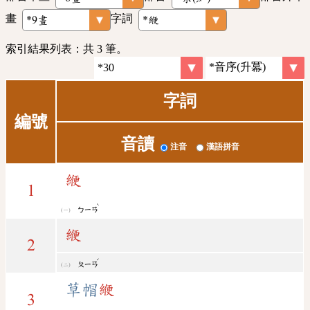
畫
字詞
索引結果列表：共 3 筆。
字詞
編號
音讀
注音
漢語拼音
緶
1
ˋ
ㄅㄧㄢ
緶
2
ˊ
ㄆㄧㄢ
草帽
緶
3