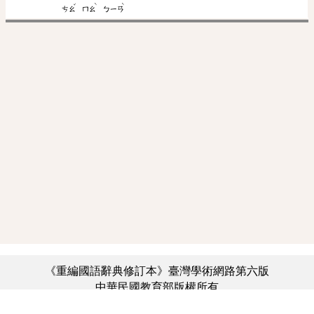
ˇ
ˋ
ˋ
ㄘㄠ
ㄇㄠ
ㄅㄧㄢ
《重編國語辭典修訂本》臺灣學術網路第六版
中華民國教育部版權所有