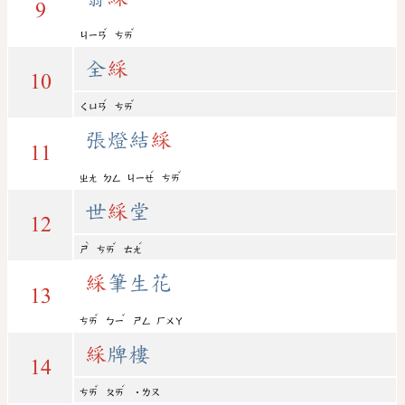
9
ˇ
ˇ
ㄐㄧㄢ
ㄘㄞ
全
綵
10
ˊ
ˇ
ㄑㄩㄢ
ㄘㄞ
張燈結
綵
11
ˊ
ˇ
ㄓㄤ
ㄉㄥ
ㄐㄧㄝ
ㄘㄞ
世
綵
堂
12
ˋ
ˇ
ˊ
ㄕ
ㄘㄞ
ㄊㄤ
綵
筆生花
13
ˇ
ˇ
ㄘㄞ
ㄅㄧ
ㄕㄥ
ㄏㄨㄚ
綵
牌樓
14
ˇ
ˊ
ㄘㄞ
ㄆㄞ
˙ㄌㄡ