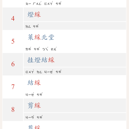
ˊ
ˋ
ˇ
ㄆㄧ
ㄏㄨㄥ
ㄍㄨㄚ
ㄘㄞ
燈
綵
4
ˇ
ㄉㄥ
ㄘㄞ
萊
綵
北堂
5
ˊ
ˇ
ˇ
ˊ
ㄌㄞ
ㄘㄞ
ㄅㄟ
ㄊㄤ
挂燈結
綵
6
ˋ
ˊ
ˇ
ㄍㄨㄚ
ㄉㄥ
ㄐㄧㄝ
ㄘㄞ
結
綵
7
ˊ
ˇ
ㄐㄧㄝ
ㄘㄞ
剪
綵
8
ˇ
ˇ
ㄐㄧㄢ
ㄘㄞ
翦
綵