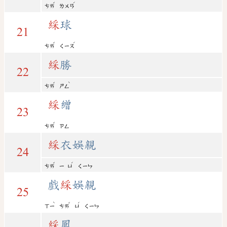
ˇ
ˊ
ㄘㄞ
ㄌㄨㄢ
綵
球
21
ˇ
ˊ
ㄘㄞ
ㄑㄧㄡ
綵
勝
22
ˇ
ˋ
ㄘㄞ
ㄕㄥ
綵
繒
23
ˇ
ㄘㄞ
ㄗㄥ
綵
衣娛親
24
ˇ
ˊ
ㄘㄞ
ㄧ
ㄩ
ㄑㄧㄣ
戲
綵
娛親
25
ˋ
ˇ
ˊ
ㄒㄧ
ㄘㄞ
ㄩ
ㄑㄧㄣ
綵
鳳