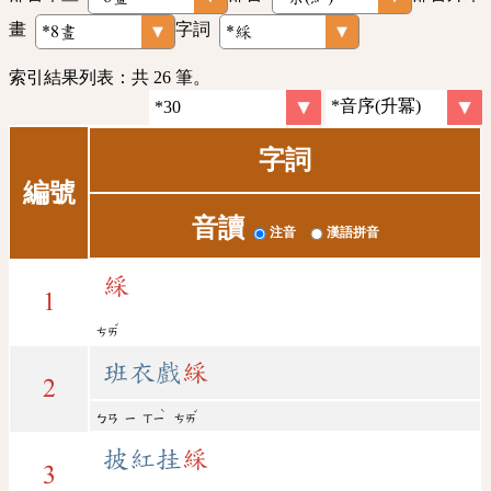
畫
字詞
索引結果列表：共 26 筆。
字詞
編號
音讀
注音
漢語拼音
綵
1
ˇ
ㄘㄞ
班衣戲
綵
2
ˋ
ˇ
ㄅㄢ
ㄧ
ㄒㄧ
ㄘㄞ
披紅挂
綵
3