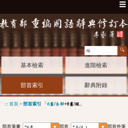
☰
基本檢索
進階檢索
部首索引
辭典附錄
:::
首頁
>
部首索引
「
」
6畫
/
糸部
+8畫/綵
部首筆畫
部首
部首外筆