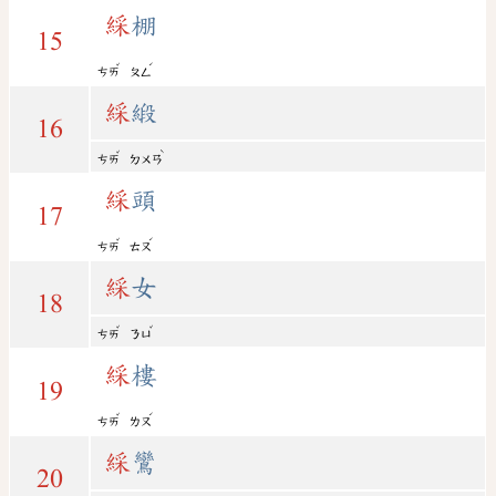
綵
棚
15
ˇ
ˊ
ㄘㄞ
ㄆㄥ
綵
緞
16
ˇ
ˋ
ㄘㄞ
ㄉㄨㄢ
綵
頭
17
ˇ
ˊ
ㄘㄞ
ㄊㄡ
綵
女
18
ˇ
ˇ
ㄘㄞ
ㄋㄩ
綵
樓
19
ˇ
ˊ
ㄘㄞ
ㄌㄡ
綵
鸞
20