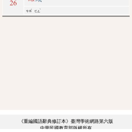
26
ˇ
ˋ
ㄘㄞ
ㄈㄥ
《重編國語辭典修訂本》臺灣學術網路第六版
中華民國教育部版權所有