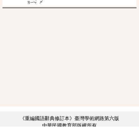
ˊ
ˇ
ㄌㄧㄣ
ㄕ
《重編國語辭典修訂本》臺灣學術網路第六版
中華民國教育部版權所有