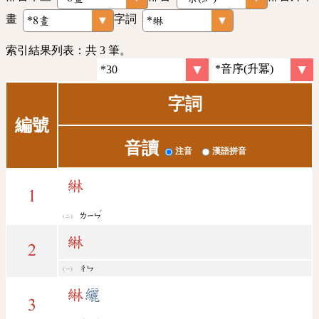
畫
字詞
索引結果列表：共 3 筆。
字詞
編號
音讀
注音
漢語拼音
綝
1
ˊ
ㄌㄧㄣ
綝
2
ㄔㄣ
綝
纚
3