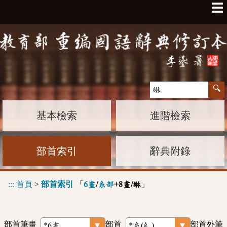
☰
基本檢索
進階檢索
部首索引
辭典附錄
:::
首頁
>
部首索引
「
」
6畫
/
糸部
+8畫/綝
部首筆畫
部首
部首外筆