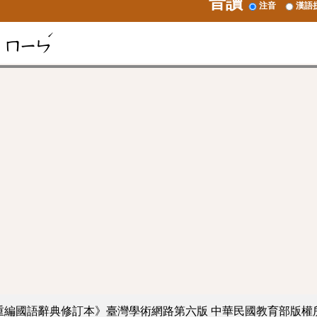
音讀
注音
漢語
ˊ
ㄇㄧㄣ
重編國語辭典修訂本》臺灣學術網路第六版
中華民國教育部版權