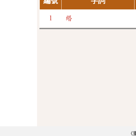
編號
字詞
1
緡
《