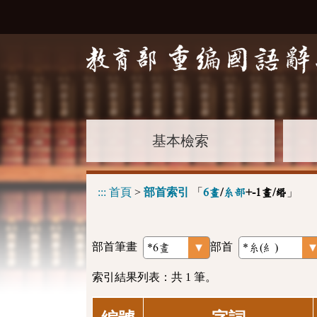
基本檢索
:::
首頁
>
部首索引
「
」
6畫
/
糸部
+-1畫/緡
部首筆畫
部首
索引結果列表：共 1 筆。