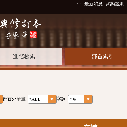
:::
最新消息
編輯說明
進階檢索
部首索引
部首外筆畫
字詞