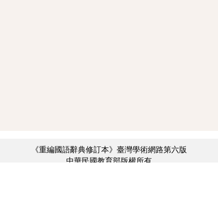
《重編國語辭典修訂本》臺灣學術網路第六版
中華民國教育部版權所有