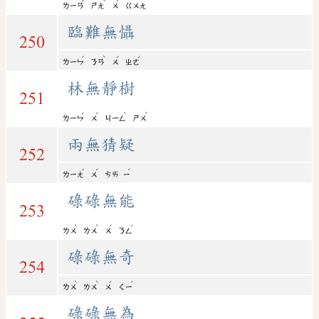
ˇ
ˋ
ˊ
ㄌㄧㄢ
ㄕㄤ
ㄨ
ㄍㄨㄤ
臨難無懾
250
ˊ
ˋ
ˊ
ˊ
ㄌㄧㄣ
ㄋㄢ
ㄨ
ㄓㄜ
林無靜樹
251
ˊ
ˊ
ˋ
ˋ
ㄌㄧㄣ
ㄨ
ㄐㄧㄥ
ㄕㄨ
兩無猜疑
252
ˇ
ˊ
ˊ
ㄌㄧㄤ
ㄨ
ㄘㄞ
ㄧ
碌碌無能
253
ˋ
ˋ
ˊ
ˊ
ㄌㄨ
ㄌㄨ
ㄨ
ㄋㄥ
碌碌無奇
254
ˋ
ˋ
ˊ
ˊ
ㄌㄨ
ㄌㄨ
ㄨ
ㄑㄧ
碌碌無為