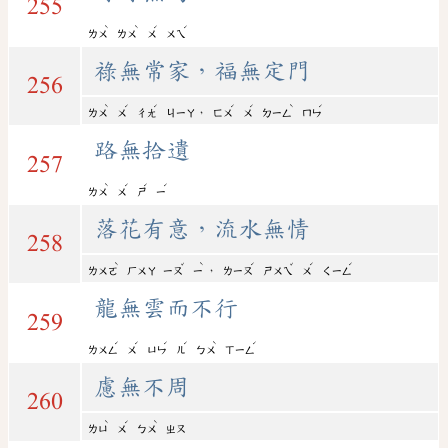
255
ˋ
ˋ
ˊ
ˊ
ㄌㄨ
ㄌㄨ
ㄨ
ㄨㄟ
祿無常家，福無定門
256
ˋ
ˊ
ˊ
ˊ
ˊ
ˋ
ˊ
，
ㄌㄨ
ㄨ
ㄔㄤ
ㄐㄧㄚ
ㄈㄨ
ㄨ
ㄉㄧㄥ
ㄇㄣ
路無拾遺
257
ˋ
ˊ
ˊ
ˊ
ㄌㄨ
ㄨ
ㄕ
ㄧ
落花有意，流水無情
258
ˋ
ˇ
ˋ
ˊ
ˇ
ˊ
ˊ
，
ㄌㄨㄛ
ㄏㄨㄚ
ㄧㄡ
ㄧ
ㄌㄧㄡ
ㄕㄨㄟ
ㄨ
ㄑㄧㄥ
龍無雲而不行
259
ˊ
ˊ
ˊ
ˊ
ˋ
ˊ
ㄌㄨㄥ
ㄨ
ㄩㄣ
ㄦ
ㄅㄨ
ㄒㄧㄥ
慮無不周
260
ˋ
ˊ
ˋ
ㄌㄩ
ㄨ
ㄅㄨ
ㄓㄡ