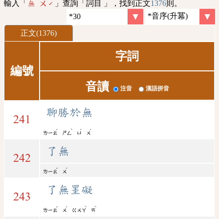
輸入「
」查詢「詞目 」，找到正文
1376
則。
無 ㄨˊ
正文(1376)
字詞
編號
音讀
注音
漢語拼音
聊勝於無
241
ˊ
ˋ
ˊ
ˊ
ㄌㄧㄠ
ㄕㄥ
ㄩ
ㄨ
了無
242
ˇ
ˊ
ㄌㄧㄠ
ㄨ
了無罣礙
243
ˇ
ˊ
ˋ
ˋ
ㄌㄧㄠ
ㄨ
ㄍㄨㄚ
ㄞ