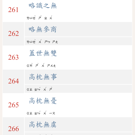
略識之無
261
ˋ
ˋ
ˊ
ㄌㄩㄝ
ㄕ
ㄓ
ㄨ
略無參商
262
ˋ
ˊ
ㄌㄩㄝ
ㄨ
ㄕㄣ
ㄕㄤ
蓋世無雙
263
ˋ
ˋ
ˊ
ㄍㄞ
ㄕ
ㄨ
ㄕㄨㄤ
高枕無事
264
ˇ
ˊ
ˋ
ㄍㄠ
ㄓㄣ
ㄨ
ㄕ
高枕無憂
265
ˇ
ˊ
ㄍㄠ
ㄓㄣ
ㄨ
ㄧㄡ
高枕無虞
266
ˇ
ˊ
ˊ