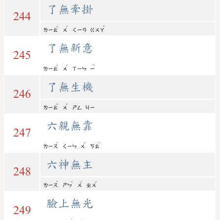
了無牽掛
244
ˇ
ˊ
ˋ
ㄌㄧㄠ
ㄨ
ㄑㄧㄢ
ㄍㄨㄚ
了無新意
245
ˇ
ˊ
ˋ
ㄌㄧㄠ
ㄨ
ㄒㄧㄣ
ㄧ
了無生機
246
ˇ
ˊ
ㄌㄧㄠ
ㄨ
ㄕㄥ
ㄐㄧ
六親無靠
247
ˋ
ˊ
ˋ
ㄌㄧㄡ
ㄑㄧㄣ
ㄨ
ㄎㄠ
六神無主
248
ˋ
ˊ
ˊ
ˇ
ㄌㄧㄡ
ㄕㄣ
ㄨ
ㄓㄨ
臉上無光
249