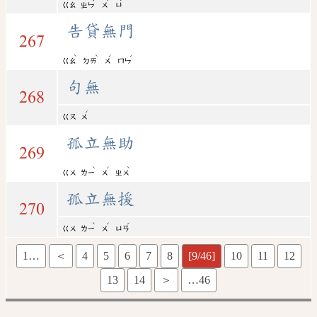
ㄍㄠ
ㄓㄣ
ㄨ
ㄩ
告貸無門
267
ˋ
ˋ
ˊ
ˊ
ㄍㄠ
ㄉㄞ
ㄨ
ㄇㄣ
句無
268
ˊ
ㄍㄡ
ㄨ
孤立無助
269
ˋ
ˊ
ˋ
ㄍㄨ
ㄌㄧ
ㄨ
ㄓㄨ
孤立無援
270
ˋ
ˊ
ˊ
ㄍㄨ
ㄌㄧ
ㄨ
ㄩㄢ
1…
＜
4
5
6
7
8
[9/46]
10
11
12
13
14
＞
…46