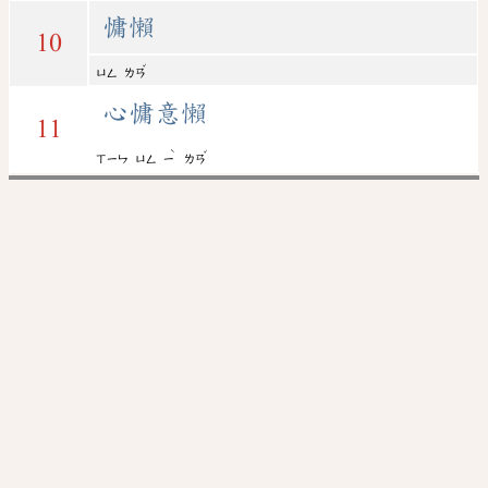
慵懶
10
ˇ
ㄩㄥ
ㄌㄢ
心慵意懶
11
ˋ
ˇ
ㄒㄧㄣ
ㄩㄥ
ㄧ
ㄌㄢ