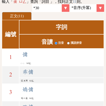
輸入「
」查詢「詞目 」，找到正文
11
則。
慵 ㄩㄥ
正文(11)
字詞
編號
音讀
注音
漢語拼音
慵
1
ㄩㄥ
乖慵
2
ㄍㄨㄞ
ㄩㄥ
嬌慵
3
ㄐㄧㄠ
ㄩㄥ