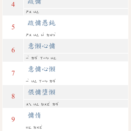
疏慵
4
ㄕㄨ
ㄩㄥ
疏慵愚鈍
5
ˊ
ˋ
ㄕㄨ
ㄩㄥ
ㄩ
ㄉㄨㄣ
意懶心慵
6
ˋ
ˇ
ㄧ
ㄌㄢ
ㄒㄧㄣ
ㄩㄥ
意慵心懶
7
ˋ
ˇ
ㄧ
ㄩㄥ
ㄒㄧㄣ
ㄌㄢ
偎慵墮懶
8
ˋ
ˇ
ㄨㄟ
ㄩㄥ
ㄉㄨㄛ
ㄌㄢ
慵惰
9
ˋ
ㄩㄥ
ㄉㄨㄛ