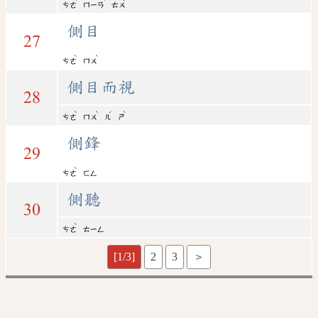
ㄘㄜ
ㄇㄧㄢ
ㄊㄨ
側目
27
ˋ
ˋ
ㄘㄜ
ㄇㄨ
側目而視
28
ˋ
ˋ
ˊ
ˋ
ㄘㄜ
ㄇㄨ
ㄦ
ㄕ
側鋒
29
ˋ
ㄘㄜ
ㄈㄥ
側聽
30
ˋ
ㄘㄜ
ㄊㄧㄥ
[1/3]
2
3
＞