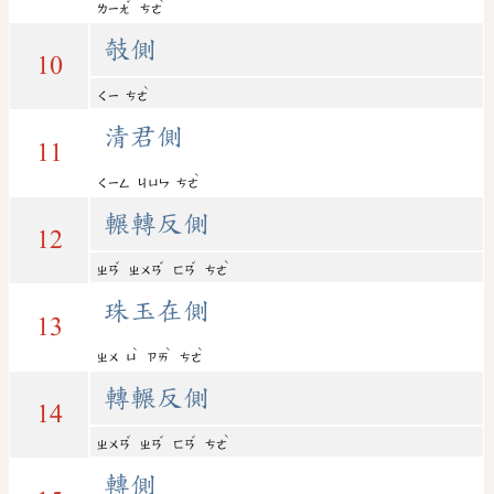
ˇ
ˋ
ㄌㄧㄤ
ㄘㄜ
攲側
10
ˋ
ㄑㄧ
ㄘㄜ
清君側
11
ˋ
ㄑㄧㄥ
ㄐㄩㄣ
ㄘㄜ
輾轉反側
12
ˇ
ˇ
ˇ
ˋ
ㄓㄢ
ㄓㄨㄢ
ㄈㄢ
ㄘㄜ
珠玉在側
13
ˋ
ˋ
ˋ
ㄓㄨ
ㄩ
ㄗㄞ
ㄘㄜ
轉輾反側
14
ˇ
ˇ
ˇ
ˋ
ㄓㄨㄢ
ㄓㄢ
ㄈㄢ
ㄘㄜ
轉側