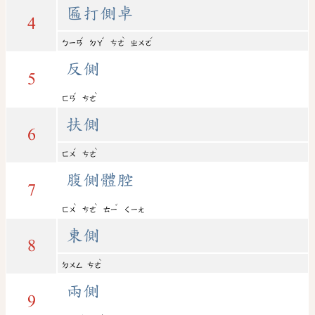
匾打側卓
4
ˇ
ˇ
ˋ
ˊ
ㄅㄧㄢ
ㄉㄚ
ㄘㄜ
ㄓㄨㄛ
反側
5
ˇ
ˋ
ㄈㄢ
ㄘㄜ
扶側
6
ˊ
ˋ
ㄈㄨ
ㄘㄜ
腹側體腔
7
ˋ
ˋ
ˇ
ㄈㄨ
ㄘㄜ
ㄊㄧ
ㄑㄧㄤ
東側
8
ˋ
ㄉㄨㄥ
ㄘㄜ
兩側
9