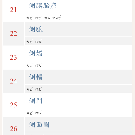
側膜胎座
21
ˋ
ˋ
ˋ
ㄘㄜ
ㄇㄛ
ㄊㄞ
ㄗㄨㄛ
側脈
22
ˋ
ˋ
ㄘㄜ
ㄇㄞ
側媚
23
ˋ
ˋ
ㄘㄜ
ㄇㄟ
側帽
24
ˋ
ˋ
ㄘㄜ
ㄇㄠ
側門
25
ˋ
ˊ
ㄘㄜ
ㄇㄣ
側面圖
26
ˋ
ˋ
ˊ