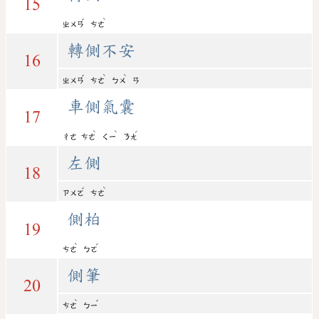
15
ˇ
ˋ
ㄓㄨㄢ
ㄘㄜ
轉側不安
16
ˇ
ˋ
ˋ
ㄓㄨㄢ
ㄘㄜ
ㄅㄨ
ㄢ
車側氣囊
17
ˋ
ˋ
ˊ
ㄔㄜ
ㄘㄜ
ㄑㄧ
ㄋㄤ
左側
18
ˇ
ˋ
ㄗㄨㄛ
ㄘㄜ
側柏
19
ˋ
ˊ
ㄘㄜ
ㄅㄛ
側筆
20
ˋ
ˇ
ㄘㄜ
ㄅㄧ