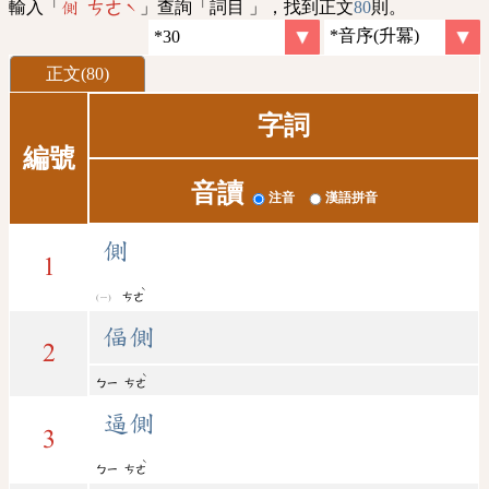
輸入「
」查詢「詞目 」，找到正文
80
則。
側 ㄘㄜˋ
正文(80)
字詞
編號
音讀
注音
漢語拼音
側
1
ˋ
ㄘㄜ
偪側
2
ˋ
ㄅㄧ
ㄘㄜ
逼側
3
ˋ
ㄅㄧ
ㄘㄜ