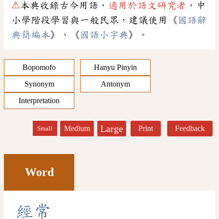
⚠
本典收錄古今用語，
適用於語文研究者
，中
小學階段學習與一般民眾，建議使用《
國語辭
典簡編本
》、《
國語小字典
》。
Bopomofo
Hanyu Pinyin
Synonym
Antonym
Interpretation
Large
Medium
Print
Feedback
Small
Word
經
常