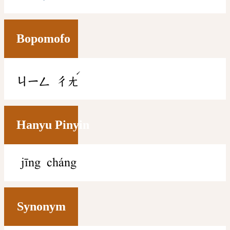
Bopomofo
ˊ
ㄐㄧㄥ
ㄔㄤ
Hanyu Pinyin
jīng cháng
Synonym