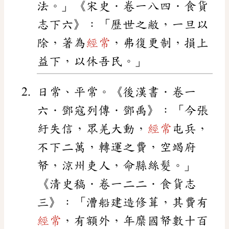
法。」《宋史．卷一八四．食貨
志下六》：「歷世之敝，一旦以
除，著為
經常
，弗復更制，損上
益下，以休吾民。」
日常、平常。《後漢書．卷一
六．鄧寇列傳．鄧禹》：「今張
紆失信，眾羌大動，
經常
屯兵，
不下二萬，轉運之費，空竭府
帑，涼州吏人，命縣絲髮。」
《清史稿．卷一二二．食貨志
三》：「漕船建造修葺，其費有
經常
，有額外，年糜國帑數十百