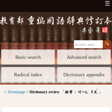
☰
Basic search
Advanced search
Radical index
Dictionary appendix
ˊ
:::
Homepage
>
Dictionary review
「
」
經常 :
ㄐㄧㄥ
ㄔㄤ