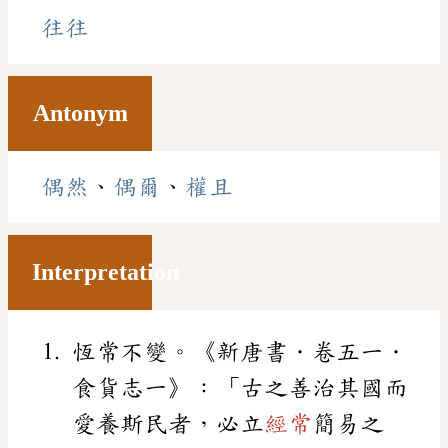
往往
Antonym
偶然
、
偶爾
、
權且
Interpretation
恆常不變。《新唐書．卷五一．
食貨志一》：「古之善治其國而
愛養斯民者，必立
經常
簡易之