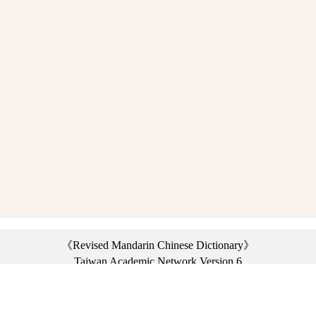
《Revised Mandarin Chinese Dictionary》
Taiwan Academic Network Version 6
©2021 Ministry of Education, R.O.C. All rights reserved.