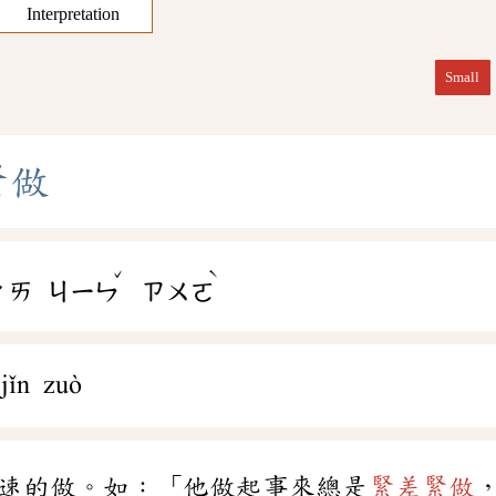
Interpretation
Small
緊
做
ˇ
ˋ
ㄔㄞ
ㄐㄧㄣ
ㄗㄨㄛ
 jǐn zuò
速的做。如：「他做起事來總是
緊差緊做