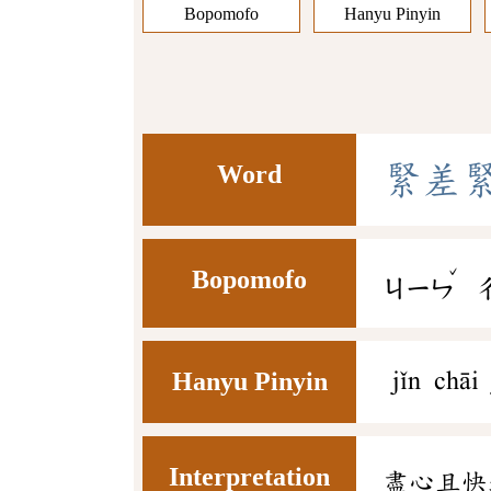
Bopomofo
Hanyu Pinyin
Word
緊
差
ˇ
Bopomofo
ㄐㄧㄣ
Hanyu Pinyin
jǐn chāi
Interpretation
盡心且快