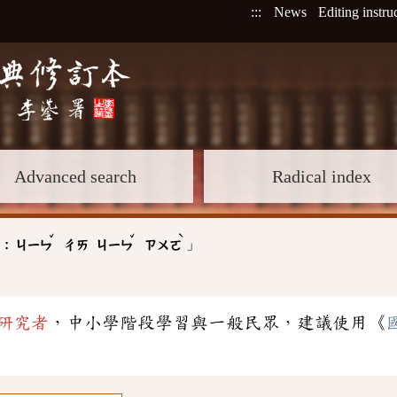
:::
News
Editing instru
Advanced search
Radical index
ˇ
ˇ
ˋ
」
 :
ㄐㄧㄣ
ㄔㄞ
ㄐㄧㄣ
ㄗㄨㄛ
研究者
，中小學階段學習與一般民眾，建議使用《