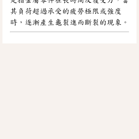
其負荷超過承受的疲勞極限或強度
時，逐漸產生龜裂進而斷裂的現象。