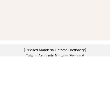
《Revised Mandarin Chinese Dictionary》
Taiwan Academic Network Version 6
©2021 Ministry of Education, R.O.C. All rights reserved.
︿
:::
Privacy statement
|
Dictionary network
|
Opinion exchange
|
Network Links
Headquarters: No. 2, Sanshu Rd., Sanxia Dist., New Taipei City 23703, Taiwan
(R.O.C.)、