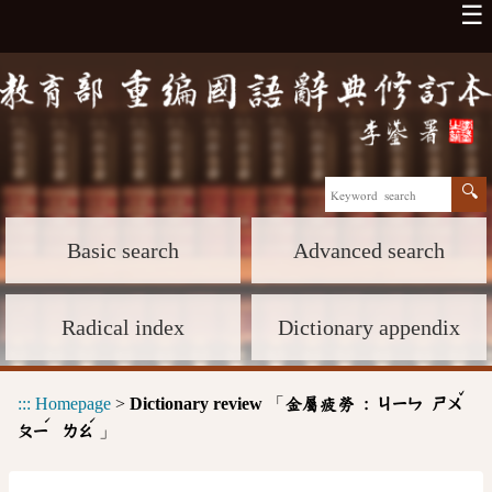
☰
Basic search
Advanced search
Radical index
Dictionary appendix
ˇ
:::
Homepage
>
Dictionary review
「
金屬疲勞 :
ㄐㄧㄣ
ㄕㄨ
ˊ
ˊ
」
ㄆㄧ
ㄌㄠ