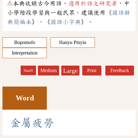
⚠
本典收錄古今用語，
適用於語文研究者
，中
小學階段學習與一般民眾，建議使用《
國語辭
典簡編本
》、《
國語小字典
》。
Bopomofo
Hanyu Pinyin
Interpretation
Large
Medium
Print
Feedback
Small
Word
金
屬
疲
勞