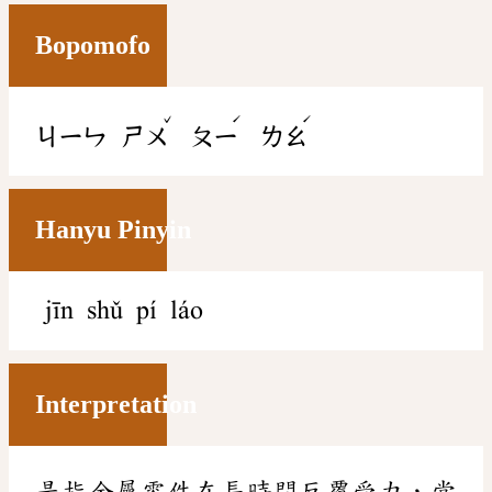
Bopomofo
ˇ
ˊ
ˊ
ㄐㄧㄣ
ㄕㄨ
ㄆㄧ
ㄌㄠ
Hanyu Pinyin
jīn shǔ pí láo
Interpretation
是指金屬零件在長時間反覆受力，當