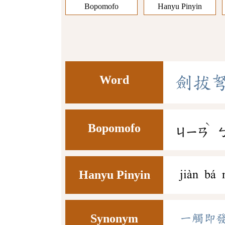
Bopomofo
Hanyu Pinyin
Word
劍
拔
ˋ
Bopomofo
ㄐㄧㄢ
Hanyu Pinyin
jiàn bá 
Synonym
一觸即