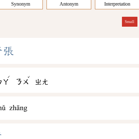
Synonym
Antonym
Interpretation
Small
弩
張
ˊ
ˇ
ㄅㄚ
ㄋㄨ
ㄓㄤ
nǔ zhāng
發