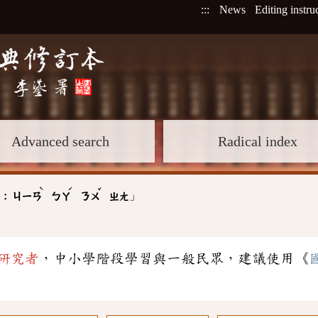
:::
News
Editing instru
Advanced search
Radical index
ˋ
ˊ
ˇ
」
 :
ㄐㄧㄢ
ㄅㄚ
ㄋㄨ
ㄓㄤ
研究者
，中小學階段學習與一般民眾，建議使用《