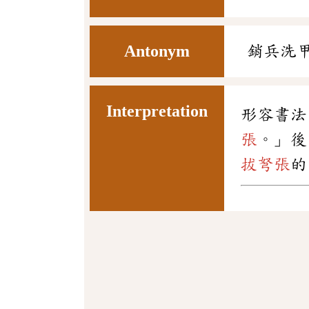
Antonym
銷兵洗
Interpretation
形容書法
張
。」後
拔弩張
的