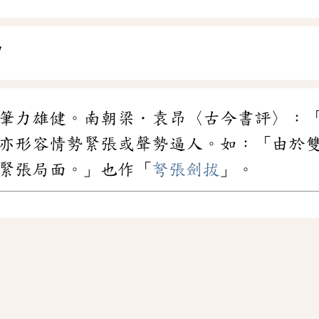
甲
筆力雄健。南朝梁．袁昂〈古今書評〉：
亦形容情勢緊張或聲勢逼人。如：「由於
緊張局面。」也作「
弩張劍拔
」。