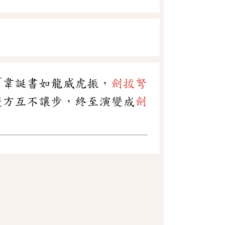
「韋誕書如龍威虎振，
劍拔弩
雙方互不讓步，終至演變成
劍