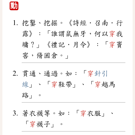
動
挖鑿、挖掘。《詩經．召南．行
露》：「誰謂鼠無牙，何以
穿
我
墉？」《禮記．月令》：「
穿
竇
窖，脩囷倉。」
貫通、通過。如：「
穿
針引
線
」、「
穿
鞋帶」、「
穿
越馬
路」。
著衣襪等。如：「
穿
衣服」、
「
穿
襪子」。