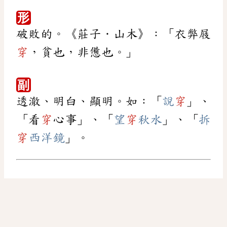
形
破敗的。《莊子．山木》：「衣弊屐
穿
，貧也，非憊也。」
副
透澈、明白、顯明。如：「
說
穿
」、
「看
穿
心事」、「
望
穿
秋水
」、「
拆
穿
西洋鏡
」。