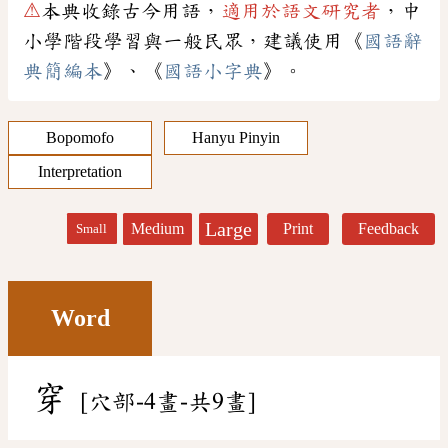
⚠
本典收錄古今用語，
適用於語文研究者
，中
小學階段學習與一般民眾，建議使用《
國語辭
典簡編本
》、《
國語小字典
》。
Bopomofo
Hanyu Pinyin
Interpretation
Large
Medium
Print
Feedback
Small
Word
穿
[穴部-4畫-共9畫]