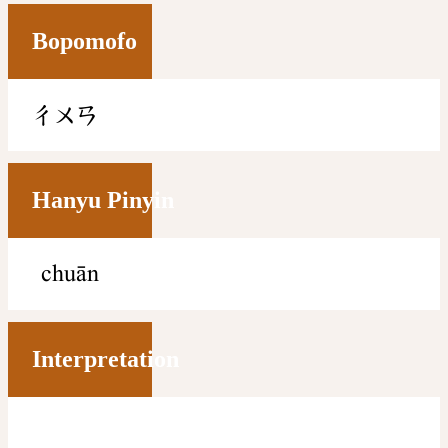
Bopomofo
ㄔㄨㄢ
Hanyu Pinyin
chuān
Interpretation