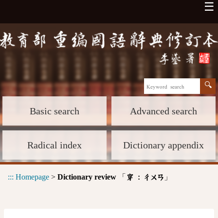
☰
Basic search
Advanced search
Radical index
Dictionary appendix
:::
Homepage
>
Dictionary review
「
」
穿 :
ㄔㄨㄢ