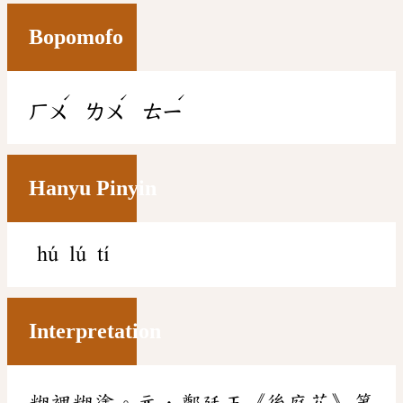
Bopomofo
ˊ
ˊ
ˊ
ㄏㄨ
ㄌㄨ
ㄊㄧ
Hanyu Pinyin
hú lú tí
Interpretation
糊裡糊塗。元．鄭廷玉《後庭花》第