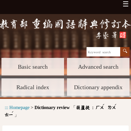
☰
Basic search
Advanced search
Radical index
Dictionary appendix
ˊ
ˊ
:::
Homepage
>
Dictionary review
「
葫蘆提 :
ㄏㄨ
ㄌㄨ
ˊ
」
ㄊㄧ