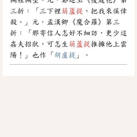
三折：「三下裡
葫蘆提
，把我來傒倖
殺。」元．孟漢卿《魔合羅》第三
折：「那寄信人怎好不細訪，更少這
姦夫招狀，可怎生
葫蘆提
推擁他上雲
陽！」也作「
胡盧提
」。