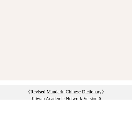
《Revised Mandarin Chinese Dictionary》
Taiwan Academic Network Version 6
©2021 Ministry of Education, R.O.C. All rights reserved.