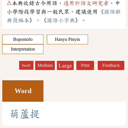
⚠
本典收錄古今用語，
適用於語文研究者
，中
小學階段學習與一般民眾，建議使用《
國語辭
典簡編本
》、《
國語小字典
》。
Bopomofo
Hanyu Pinyin
Interpretation
Large
Medium
Print
Feedback
Small
Word
葫
蘆
提